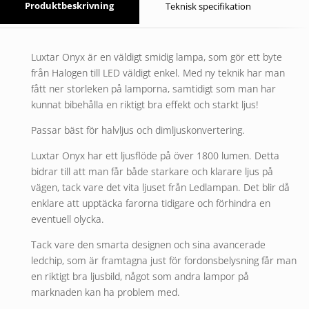
Produktbeskrivning
Teknisk specifikation
Luxtar Onyx är en väldigt smidig lampa, som gör ett byte
från Halogen till LED väldigt enkel. Med ny teknik har man
fått ner storleken på lamporna, samtidigt som man har
kunnat bibehålla en riktigt bra effekt och starkt ljus!
Passar bäst för halvljus och dimljuskonvertering.
Luxtar Onyx har ett ljusflöde på över 1800 lumen. Detta
bidrar till att man får både starkare och klarare ljus på
vägen, tack vare det vita ljuset från Ledlampan. Det blir då
enklare att upptäcka farorna tidigare och förhindra en
eventuell olycka.
Tack vare den smarta designen och sina avancerade
ledchip, som är framtagna just för fordonsbelysning får man
en riktigt bra ljusbild, något som andra lampor på
marknaden kan ha problem med.