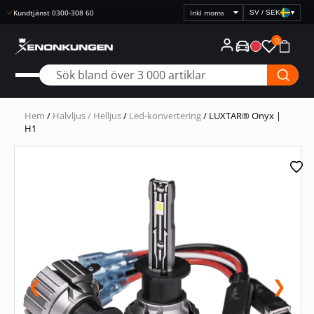
Kundtjänst 0300-308 60
SV / SEK
▾
Välj
prisvisning
0
Hem
/
Halvljus / Helljus
/
Led-konvertering
/ LUXTAR® Onyx |
H1
❮
❯