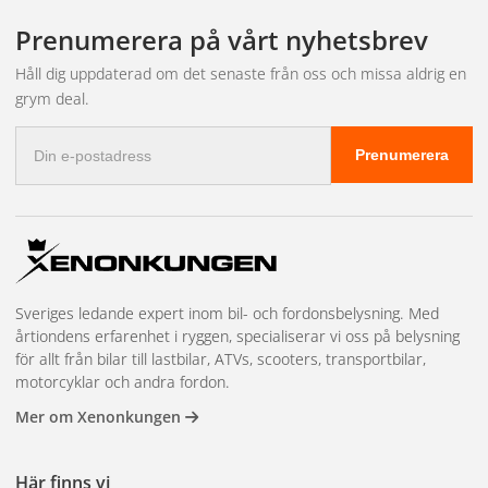
Leveransinnehåll
Prenumerera på vårt nyhetsbrev
1 Styck Luxtar® WL15
Håll dig uppdaterad om det senaste från oss och missa aldrig en
1 Styck Fästanordning skruvdetaljer i rostfritt stål (SS304)
grym deal.
1 Styck DT Kontakt med lösa ändar.
E-
Bra att veta
Prenumerera
postadress
Lampan är CE-godkänd och uppfyller ECE-R10. Luxtar WL15
är utrustat med ett EMC-filter vilket inte stör ut annan
elektronisk utrustning.
Sveriges ledande expert inom bil- och fordonsbelysning. Med
årtiondens erfarenhet i ryggen, specialiserar vi oss på belysning
för allt från bilar till lastbilar, ATVs, scooters, transportbilar,
motorcyklar och andra fordon.
Mer om Xenonkungen
Här finns vi