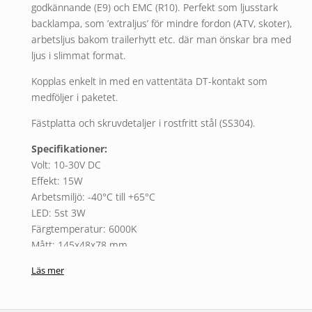
godkännande (E9) och EMC (R10). Perfekt som ljusstark
backlampa, som ’extraljus’ för mindre fordon (ATV, skoter),
arbetsljus bakom trailerhytt etc. där man önskar bra med
ljus i slimmat format.
Kopplas enkelt in med en vattentäta DT-kontakt som
medföljer i paketet.
Fästplatta och skruvdetaljer i rostfritt stål (SS304).
Specifikationer:
Volt: 10-30V DC
Effekt: 15W
Arbetsmiljö: -40°C till +65°C
LED: 5st 3W
Färgtemperatur: 6000K
Mått: 145x48x78 mm
E-märkning: E-mark 9 (R10)
Läs mer
EMC
1 år garanti