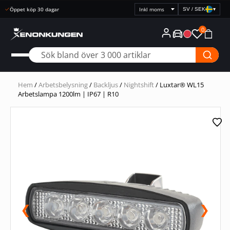
SV / SEK
▾
Välj
prisvisning
0
Hem
/
Arbetsbelysning
/
Backljus
/
Nightshift
/ Luxtar® WL15
Arbetslampa 1200lm | IP67 | R10
❮
❯