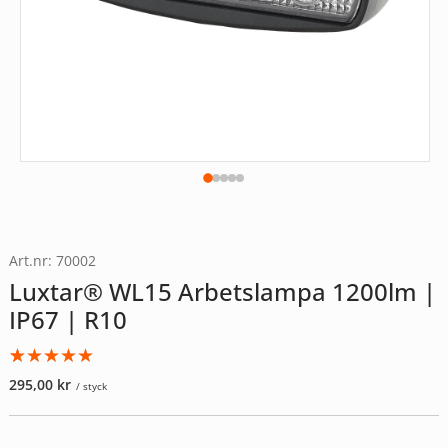
Art.nr: 70002
Luxtar® WL15 Arbetslampa 1200lm |
IP67 | R10
Betygsatt
1
295,00
kr
/ styck
5.00
av 5
baserat på
kundrecension