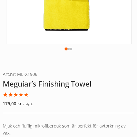
Art.nr: ME-X1906
Meguiar’s Finishing Towel
Betygsatt
2
179,00
kr
/ styck
5.00
av 5
baserat på
kundrecensioner
Mjuk och fluffig mikrofiberduk som är perfekt för avtorkning av
vax.