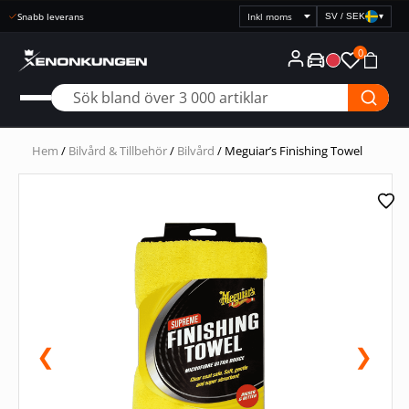
Snabb leverans
SV / SEK
▾
Välj
prisvisning
0
Hem
/
Bilvård & Tillbehör
/
Bilvård
/ Meguiar’s Finishing Towel
❮
❯