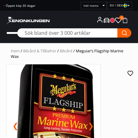
Snabb leverans
SV / SEK
▾
Välj
prisvisning
0
Hem
/
Bilvård & Tillbehör
/
Bilvård
/ Meguiar’s Flagship Marine
Wax
❮
❯