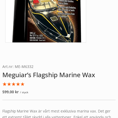
Art.nr: ME-M6332
Meguiar’s Flagship Marine Wax
Betygsatt
1
599,00
kr
/ styck
5.00
av 5
baserat på
kundrecension
Flagship Marine Wax är vårt mest exklusiva marina vax. Det ger
ett extremt tåligt skydd i alla vattentyper. Enkel att använda och