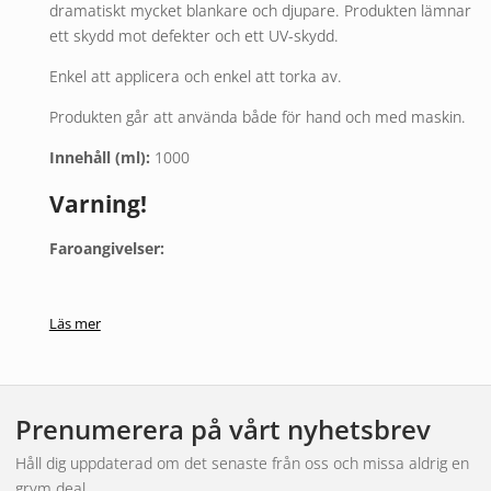
dramatiskt mycket blankare och djupare. Produkten lämnar
ett skydd mot defekter och ett UV-skydd.
Enkel att applicera och enkel att torka av.
Produkten går att använda både för hand och med maskin.
Innehåll (ml):
1000
Varning!
Faroangivelser:
Irriterar huden
Kan göra att man blir dåsig eller omtöcknad
Läs mer
Skyddsangivelser:
Ha förpackningen eller etiketten till hands om du måste
Prenumerera på vårt nyhetsbrev
söka läkarvård
Håll dig uppdaterad om det senaste från oss och missa aldrig en
Förvaras oåtkomligt för barn
grym deal.