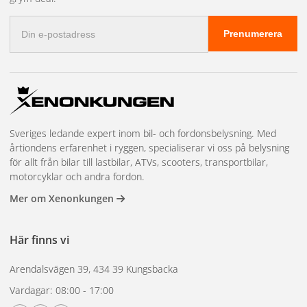
Används endast utomhus eller i väl ventilerade
E-
utrymmen
Prenumerera
postadress
Vid obehag, kontakta GIFTINFORMATIONSCENTRALEN
Förvaras inlåst
Innehållet och behållaren lämnas till auktoriserad
avfallshanteringsanläggning
Sveriges ledande expert inom bil- och fordonsbelysning. Med
årtiondens erfarenhet i ryggen, specialiserar vi oss på belysning
för allt från bilar till lastbilar, ATVs, scooters, transportbilar,
motorcyklar och andra fordon.
Mer om Xenonkungen
Här finns vi
Arendalsvägen 39, 434 39 Kungsbacka
Vardagar: 08:00 - 17:00