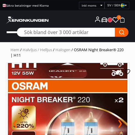
Säkra betalningar med Klarna
SV / SEK
▾
Välj
prisvisning
0
Hem
/
Halvljus / Helljus
/
Halogen
/ OSRAM Night Breaker® 220
| H11
❮
❯