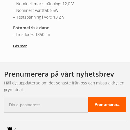
– Nominell märkspänning: 12,0 V
– Nominellt watttal: 55W
– Testspänning i volt: 13,2 V
Fotometrisk data:
– Ljusflöde: 1350 lm
– Ljusflöde, tolerans: ±10 %
Läs mer
Mått:
– Diameter: 12,0 mm
– Längd: 67,0 mm
Prenumerera på vårt nyhetsbrev
– Produktvikt: 22,20 g
Livslängder:
Håll dig uppdaterad om det senaste från oss och missa aldrig en
– Livslängd B3: 150 h
grym deal.
– Livslängd Tc i timmar: 250 h
E-
Prenumerera
postadress