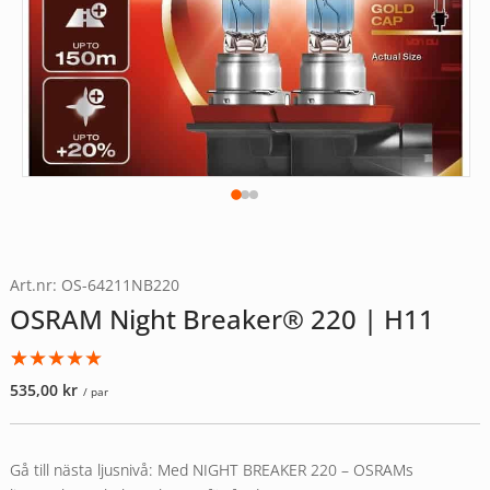
Art.nr: OS-64211NB220
OSRAM Night Breaker® 220 | H11
Betygsatt
1
535,00
kr
/ par
5.00
av 5
baserat på
kundrecension
Gå till nästa ljusnivå: Med NIGHT BREAKER 220 – OSRAMs