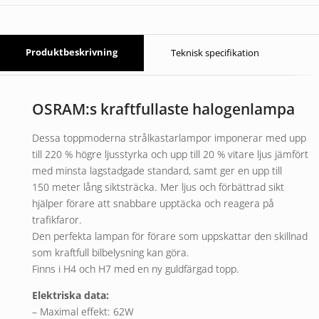
Produktbeskrivning
Teknisk specifikation
OSRAM:s kraftfullaste halogenlampa
Dessa toppmoderna strålkastarlampor imponerar med upp
till 220 % högre ljusstyrka och upp till 20 % vitare ljus jämfört
med minsta lagstadgade standard, samt ger en upp till
150 meter lång siktsträcka. Mer ljus och förbättrad sikt
hjälper förare att snabbare upptäcka och reagera på
trafikfaror.
Den perfekta lampan för förare som uppskattar den skillnad
som kraftfull bilbelysning kan göra.
Finns i H4 och H7 med en ny guldfärgad topp.
Elektriska data:
– Maximal effekt: 62W