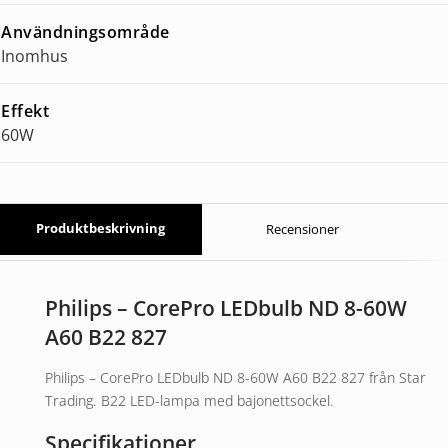
Användningsområde
Inomhus
Effekt
60W
Produktbeskrivning
Recensioner
Philips – CorePro LEDbulb ND 8-60W
A60 B22 827
Philips – CorePro LEDbulb ND 8-60W A60 B22 827 från Star
Trading. B22 LED-lampa med bajonettsockel.
Specifikationer