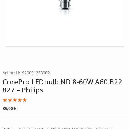
Art.nr: LK-929001233902
CorePro LEDbulb ND 8-60W A60 B22
827 – Philips
Betygsatt
1
35,00
kr
5.00
av 5
baserat på
kundrecension