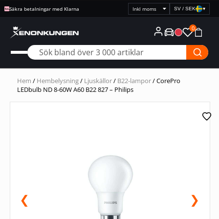
Säkra betalningar med Klarna
SV / SEK
▾
Välj
prisvisning
0
Hem
/
Hembelysning
/
Ljuskällor
/
B22-lampor
/ CorePro
LEDbulb ND 8-60W A60 B22 827 – Philips
❮
❯