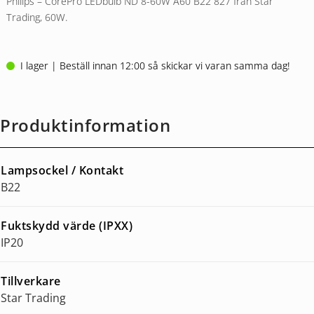
Philips – CorePro LEDbulb ND 8-60W A60 B22 827 från Star
Trading, 60W.
I lager | Beställ innan 12:00 så skickar vi varan samma dag!
Produktinformation
Lampsockel / Kontakt
B22
Fuktskydd värde (IPXX)
IP20
Tillverkare
Star Trading