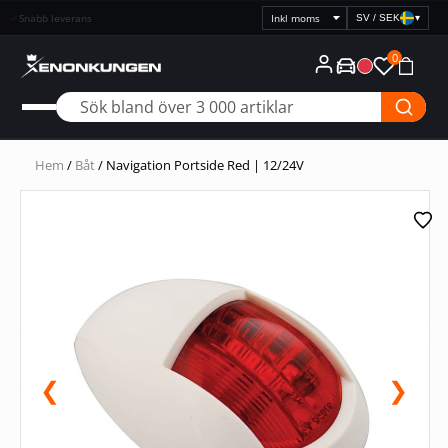
Snabb leverans
SV / SEK
▾
Välj
prisvisning
0
Hem
/
Båt
/ Navigation Portside Red | 12/24V
❮
❯