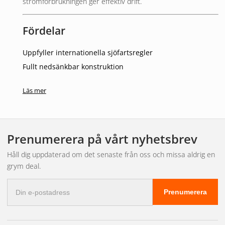
strömförbrukningen ger effektiv drift.
Fördelar
Uppfyller internationella sjöfartsregler
Fullt nedsänkbar konstruktion
Stilrent vitt hus
Läs mer
Låg strömförbrukning
Passar både 12V och 24V system
Övrigt / Viktig information
Prenumerera på vårt nyhetsbrev
5 års garanti
Håll dig uppdaterad om det senaste från oss och missa aldrig en
grym deal.
Avsedd för babordssida (rött ljus)
E-
Prenumerera
postadress