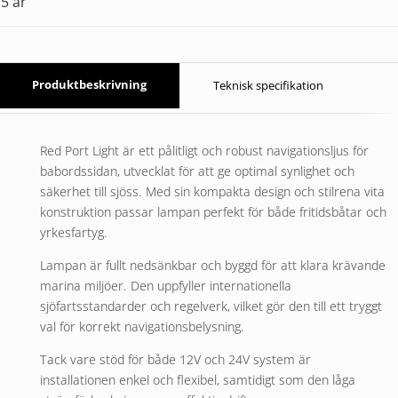
5 år
Produktbeskrivning
Teknisk specifikation
Red Port Light är ett pålitligt och robust navigationsljus för
babordssidan, utvecklat för att ge optimal synlighet och
säkerhet till sjöss. Med sin kompakta design och stilrena vita
konstruktion passar lampan perfekt för både fritidsbåtar och
yrkesfartyg.
Lampan är fullt nedsänkbar och byggd för att klara krävande
marina miljöer. Den uppfyller internationella
sjöfartsstandarder och regelverk, vilket gör den till ett tryggt
val för korrekt navigationsbelysning.
Tack vare stöd för både 12V och 24V system är
installationen enkel och flexibel, samtidigt som den låga