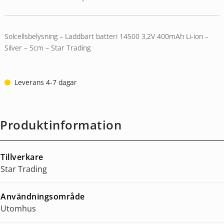
Det
Det
baserat på
ursprungliga
nuvarande
kundrecension
priset
priset
var:
är:
Solcellsbelysning – Laddbart batteri 14500 3,2V 400mAh Li-ion –
47,00 kr.
39,95 kr.
Silver – 5cm – Star Trading
Leverans 4-7 dagar
Produktinformation
Tillverkare
Star Trading
Användningsområde
Utomhus