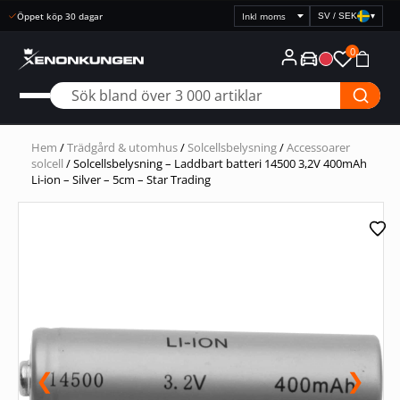
Snabb leverans
SV / SEK
▾
Välj
prisvisning
0
Hem
/
Trädgård & utomhus
/
Solcellsbelysning
/
Accessoarer
solcell
/ Solcellsbelysning – Laddbart batteri 14500 3,2V 400mAh
Li-ion – Silver – 5cm – Star Trading
❮
❯