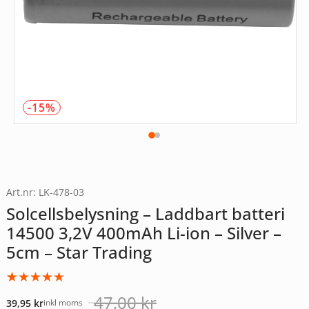
-15%
Art.nr: LK-478-03
Solcellsbelysning – Laddbart batteri
14500 3,2V 400mAh Li-ion – Silver –
5cm – Star Trading
Betygsatt
1
47,00
kr
39,95
kr
inkl moms
5.00
av 5