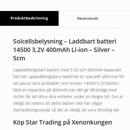
Produktbeskrivning
Recensioner
Solcellsbelysning – Laddbart batteri
14500 3,2V 400mAh Li-ion – Silver –
5cm
Uppladdningsbart batteri med 3.2V och 400mAh kapacitet
Det här uppladdningsbara batteriet är speciellt utformat för
att passa våra produkter som kräver 14500/3.2V batteri.
Med en kapacitet på 400mAh kan det ge tillräckligt med
ström för att driva dina enheter under en längre tid. Det är
viktigt att notera att detta batteri inte har något
överladdningsskydd, så det är viktigt att vara försiktig när
Köp Star Trading på Xenonkungen