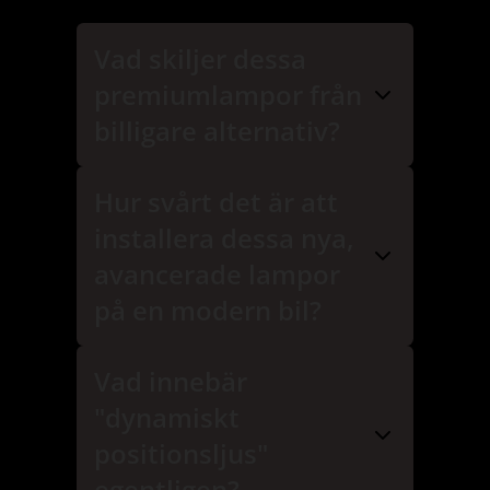
Vad skiljer dessa
premiumlampor från
billigare alternativ?
Hur svårt det är att
installera dessa nya,
avancerade lampor
på en modern bil?
Vad innebär
"dynamiskt
positionsljus"
egentligen?