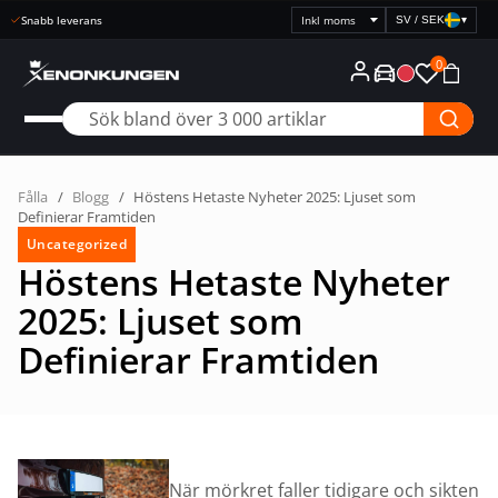
Snabb leverans
SV / SEK
▾
Välj
prisvisning
0
Fålla
/
Blogg
/
Höstens Hetaste Nyheter 2025: Ljuset som
Definierar Framtiden
Uncategorized
Höstens Hetaste Nyheter
2025: Ljuset som
Definierar Framtiden
När mörkret faller tidigare och sikten