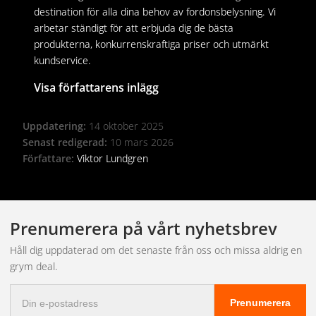
destination för alla dina behov av fordonsbelysning. Vi
arbetar ständigt för att erbjuda dig de bästa
produkterna, konkurrenskraftiga priser och utmärkt
kundservice.
Visa författarens inlägg
Uppdatering:
14 oktober 2025
Senast redigerad:
10 mars 2026
Författare:
Viktor Lundgren
Prenumerera på vårt nyhetsbrev
Håll dig uppdaterad om det senaste från oss och missa aldrig en
grym deal.
E-
Prenumerera
postadress