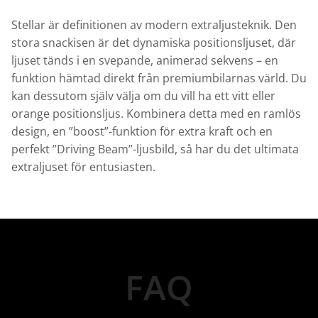
Stellar är definitionen av modern extraljusteknik. Den
stora snackisen är det dynamiska positionsljuset, där
ljuset tänds i en svepande, animerad sekvens – en
funktion hämtad direkt från premiumbilarnas värld. Du
kan dessutom själv välja om du vill ha ett vitt eller
orange positionsljus. Kombinera detta med en ramlös
design, en ”boost”-funktion för extra kraft och en
perfekt ”Driving Beam”-ljusbild, så har du det ultimata
extraljuset för entusiasten.
FAQ