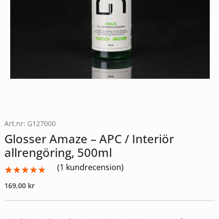
Art.nr: G127000
Glosser Amaze – APC / Interiör
allrengöring, 500ml
(
1
kundrecension)
Betygsatt
1
169,00
kr
4.00
av
5
baserat