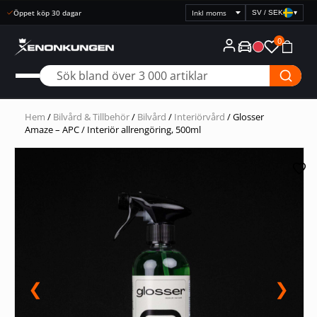
Öppet köp 30 dagar
SV / SEK
▾
Välj
prisvisning
0
Hem
/
Bilvård & Tillbehör
/
Bilvård
/
Interiörvård
/ Glosser
Amaze – APC / Interiör allrengöring, 500ml
❮
❯