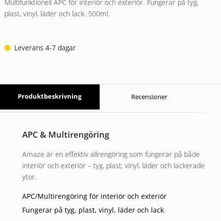
på
Multifunktionell APC för interiör och exteriör. Fungerar på tyg,
kundrecension
plast, vinyl, läder och lack. 500ml.
Leverans 4-7 dagar
Produktbeskrivning
Recensioner
APC & Multirengöring
Amaze är en effektiv allrengöring som fungerar på både
interiör och exteriör – tyg, plast, vinyl, läder och lackerade
ytor.
APC/Multirengöring för interiör och exteriör
Fungerar på tyg, plast, vinyl, läder och lack