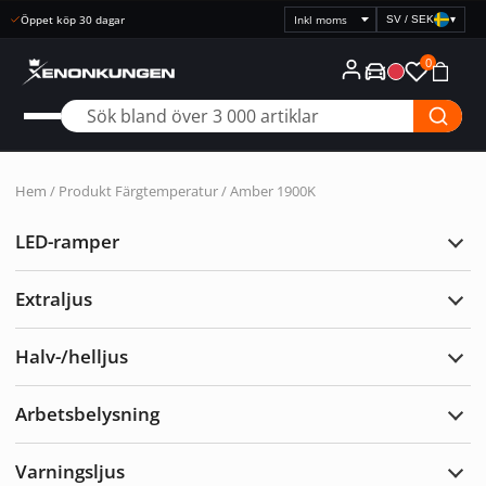
Snabb leverans
SV / SEK
▾
Välj
prisvisning
0
Hem
/ Produkt Färgtemperatur / Amber 1900K
LED-ramper
Expa
LED-
ramp
Extraljus
Expa
Extra
Halv-/helljus
Expa
Halv-
Arbetsbelysning
Expa
Arbe
Varningsljus
Expa