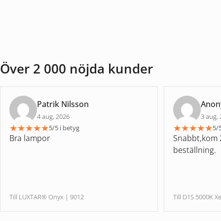
Över 2 000 nöjda kunder
Patrik Nilsson
Ano
4 aug, 2026
3 aug,
★
★
★
★
★
★
★
★
★
★
5/5 i betyg
5/5
Bra lampor
Snabbt,kom 2
beställning.
Till LUXTAR® Onyx | 9012
Till D1S 5000