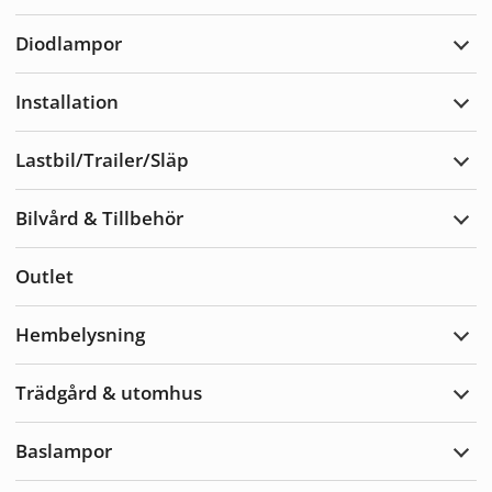
Varn
Diodlampor
Expa
Diod
Installation
Expa
Insta
Lastbil/Trailer/Släp
Expa
Lastb
Bilvård & Tillbehör
Expa
Bilvå
&
Outlet
Tillb
Hembelysning
Expa
Hemb
Trädgård & utomhus
Expa
Träd
&
Baslampor
utom
Expa
Basl