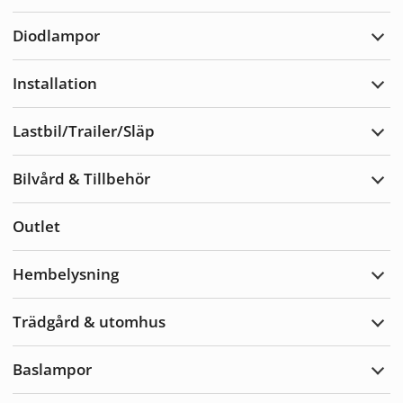
Varn
Diodlampor
Expa
Diod
Installation
Expa
Insta
Lastbil/Trailer/Släp
Expa
Lastb
Bilvård & Tillbehör
Expa
Bilvå
&
Outlet
Tillb
Hembelysning
Expa
Hemb
Trädgård & utomhus
Expa
Träd
&
Baslampor
utom
Expa
Basl