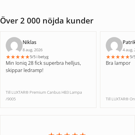
Över 2 000 nöjda kunder
Niklas
Patri
8 aug, 2026
4 aug,
★
★
★
★
★
★
★
★
★
★
5/5 i betyg
5/5
Min Ioniq 28 fick superbra helljus,
Bra lampor
skippar ledramp!
Till LUXTAR® Premium Canbus HB3 Lampa
/9005
Till LUXTAR® On