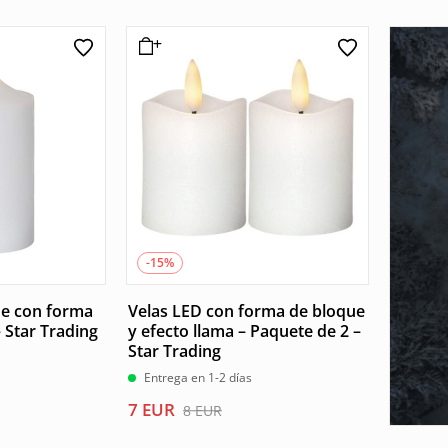
original
actual
origina
actual
era:
es:
era:
es:
18 EUR.
15 EUR.
7 EUR.
6 EUR.
-15%
ue con forma
Velas LED con forma de bloque
 Star Trading
y efecto llama – Paquete de 2 –
Star Trading
Entrega en 1-2 días
El
El
7
EUR
8
EUR
precio
precio