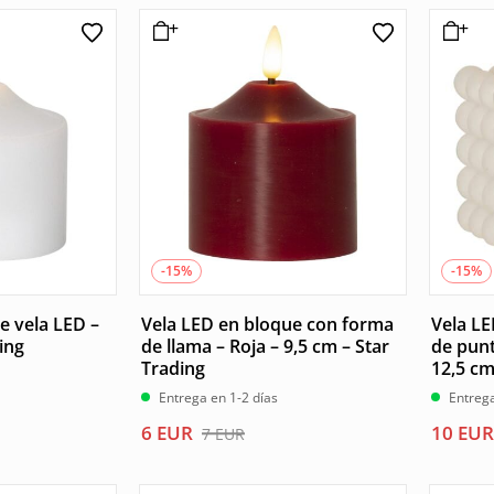
original
actual
era:
es:
8 EUR.
7 EUR.
-15%
-15%
e vela LED –
Vela LED en bloque con forma
Vela L
ing
de llama – Roja – 9,5 cm – Star
de punt
Trading
12,5 cm
Entrega en 1-2 días
Entrega
El
El
El
El
6
EUR
10
EUR
7
EUR
precio
precio
precio
precio
original
actual
origina
actual