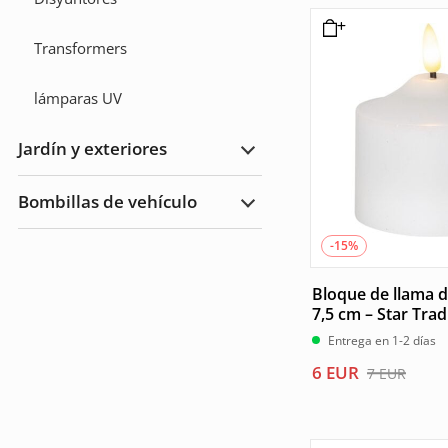
era:
es:
8 EUR.
7 EUR.
Transformers
lámparas UV
Jardín y exteriores
Ampliar
Jardín
y
Bombillas de vehículo
Exteriores
Ampliar
Bombillas
de
-15%
vehículo
Bloque de llama d
7,5 cm – Star Trad
Entrega en 1-2 días
El
El
6
EUR
7
EUR
precio
precio
original
actual
era:
es: