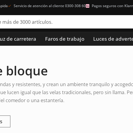
ápida
Servicio de atención al cliente 0300-308 60
Pagos seguros con Klar
luz de carretera
Faros de trabajo
Luces de advert
e bloque
ondas y resistentes, y crean un ambiente tranquilo y acoged
 lucen igual que las velas tradicionales, pero sin llama. Perf
del comedor o una estantería.
os