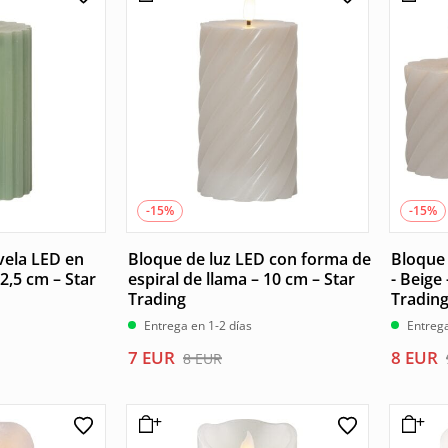
9 EUR.
8 EUR.
7 EUR.
6 EUR.
-15%
-15%
vela LED en
Bloque de luz LED con forma de
Bloque 
2,5 cm – Star
espiral de llama – 10 cm – Star
- Beige 
Trading
Tradin
Entrega en 1-2 días
Entrega
El
El
El
El
7
EUR
8
EUR
8
EUR
precio
precio
precio
precio
original
actual
origina
actual
era:
es:
era:
es: