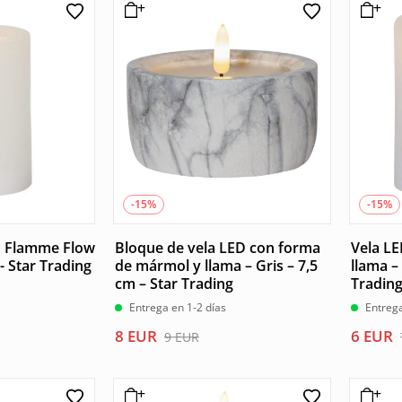
era:
es:
era:
es:
7 EUR.
6 EUR.
12 EUR
10 EUR
-15%
-15%
D Flamme Flow
Bloque de vela LED con forma
Vela LE
 - Star Trading
de mármol y llama – Gris – 7,5
llama –
cm – Star Trading
Tradin
Entrega en 1-2 días
Entrega
El
El
El
El
8
EUR
6
EUR
9
EUR
precio
precio
precio
precio
original
actual
origina
actual
era:
es:
era:
es: