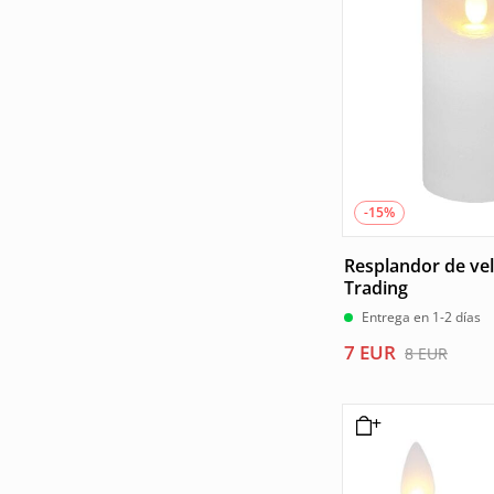
8 EUR.
7 EUR.
-15%
Resplandor de vel
Trading
Entrega en 1-2 días
El
El
7
EUR
8
EUR
precio
precio
original
actual
era:
es:
8 EUR.
7 EUR.