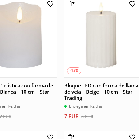
era:
es:
.
.
8 EUR.
7 EUR.
-15%
D rústica con forma de
Bloque LED con forma de llama
 Blanca – 10 cm – Star
de vela – Beige – 10 cm – Star
g
Trading
 en 1-2 días
Entrega en 1-2 días
El
El
7
EUR
7
EUR
8
EUR
precio
precio
l
original
actual
era:
es: