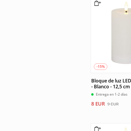
7 EUR.
6 EUR.
-15%
Bloque de luz LE
- Blanco - 12,5 cm
Entrega en 1-2 días
El
El
8
EUR
9
EUR
precio
precio
original
actual
era:
es:
9 EUR.
8 EUR.