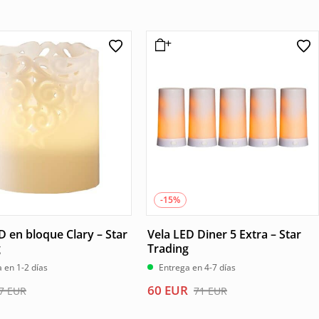
-15%
D en bloque Clary – Star
Vela LED Diner 5 Extra – Star
g
Trading
 en 1-2 días
Entrega en 4-7 días
El
El
60
EUR
7
EUR
71
EUR
precio
precio