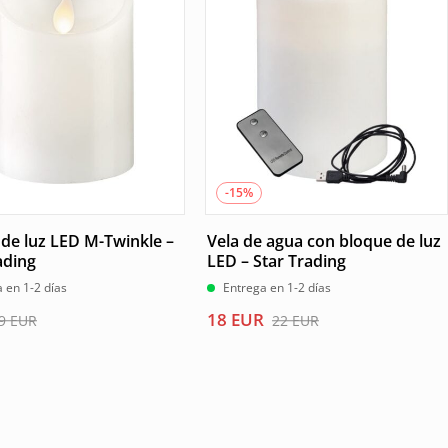
9 EUR.
8 EUR.
-15%
de luz LED M-Twinkle –
Vela de agua con bloque de luz
ading
LED – Star Trading
 en 1-2 días
Entrega en 1-2 días
El
El
18
EUR
9
EUR
22
EUR
precio
precio
l
original
actual
era:
es:
22 EUR.
18 EUR.