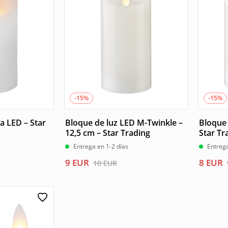
8 EUR.
7 EUR.
9 EUR.
8 EUR.
-15%
-15%
a LED – Star
Bloque de luz LED M-Twinkle –
Bloque 
12,5 cm – Star Trading
Star Tr
Entrega en 1-2 días
Entrega
El
El
El
El
9
EUR
8
EUR
10
EUR
precio
precio
precio
precio
original
actual
origina
actual
era:
es:
era:
es:
10 EUR.
9 EUR.
9 EUR.
8 EUR.