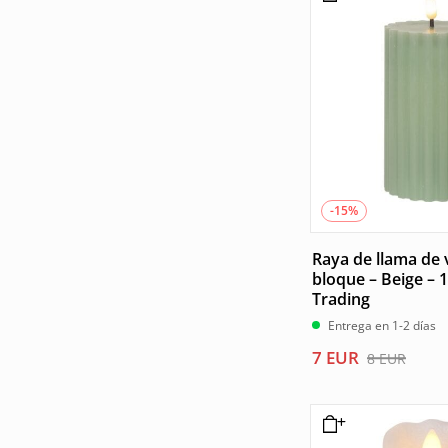
-15%
Raya de llama de 
bloque – Beige – 1
Trading
Entrega en 1-2 días
El
El
7
EUR
8
EUR
precio
precio
original
actual
era:
es: