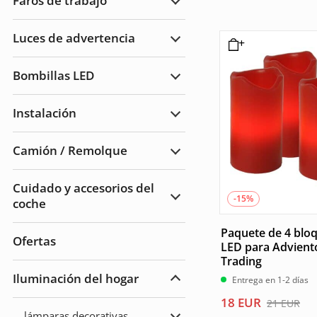
Faros de trabajo
de
Ampliar
carretera
Faros
de
Luces de advertencia
trabajo
Ampliar
Luces
de
Bombillas LED
advertencia
Ampliar
Bombillas
LED
Instalación
Ampliar
Instalación
Camión / Remolque
Ampliar
Camión
/
Cuidado y accesorios del
Remolque
-15%
coche
Ampliar
Cuidado
del
Paquete de 4 bloq
automóvil
Ofertas
y
LED para Adviento
accesorios
Trading
Iluminación del hogar
Entrega en 1-2 días
Ampliar
Iluminación
El
El
18
EUR
21
EUR
del
lámparas decorativas
hogar