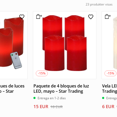
23 produkter visas
-15%
-15%
ues de luces
Paquete de 4 bloques de luz
Vela LE
 – Star
LED, mayo – Star Trading
Tradin
Entrega en 1-2 días
Entrega
El
El
El
El
15
EUR
6
EUR
18
EUR
precio
precio
precio
precio