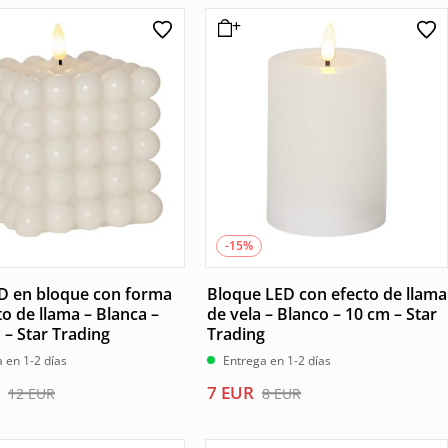
-15%
ED en bloque con forma
Bloque LED con efecto de llama
o de llama – Blanca –
de vela – Blanco – 10 cm – Star
 – Star Trading
Trading
 en 1-2 días
Entrega en 1-2 días
El
El
7
EUR
12
EUR
8
EUR
precio
precio
l
original
actual