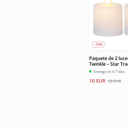
-15%
Paquete de 2 luce
Twinkle – Star Tr
Entrega en 4-7 días
El
El
10
EUR
12
EUR
precio
precio
original
actual
era:
es:
12 EUR.
10 EUR.