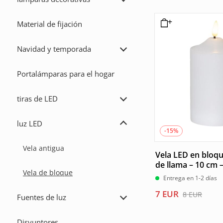
precio
precio
Ampliar
lámparas
original
actual
decorativas
era:
es:
Material de fijación
21 EUR.
18 EUR.
Navidad y temporada
Ampliar
Navidad
y
Portalámparas para el hogar
temporada
tiras de LED
Ampliar
tiras
de
luz LED
LED
Ampliar
-15%
luz
LED
Vela antigua
Vela LED en bloq
de llama – 10 cm –
Vela de bloque
Entrega en 1-2 días
El
El
7
EUR
8
EUR
Fuentes de luz
Ampliar
precio
precio
Fuentes
original
actual
de
Disyuntores
luz