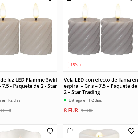
8 EUR.
7 EUR.
-15%
de luz LED Flamme Swirl
Vela LED con efecto de llama en
- 7,5 - Paquete de 2 - Star
espiral – Gris – 7,5 – Paquete de
g
2 – Star Trading
 en 1-2 días
Entrega en 1-2 días
El
El
8
EUR
9
EUR
9
EUR
precio
precio
l
original
actual
era:
es: