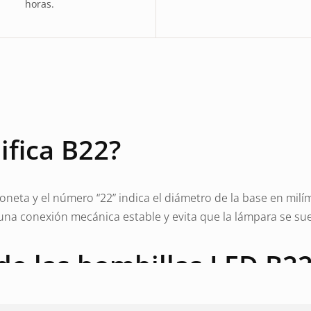
horas.
ifica B22?
ayoneta y el número “22” indica el diámetro de la base en milí
na conexión mecánica estable y evita que la lámpara se sue
de las bombillas LED B2