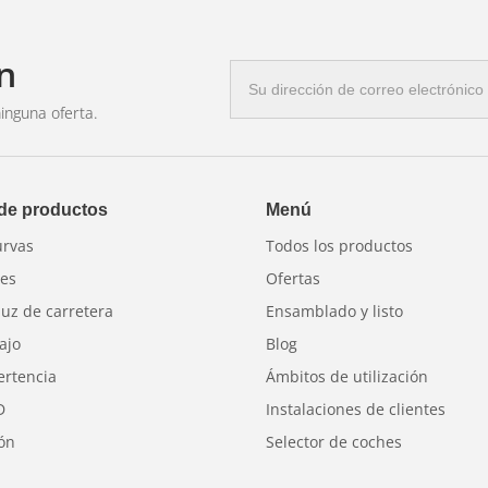
tica
– consumo significativamente menor que las bombillas
hasta 25.000 horas de funcionamiento
n
le
– el casquillo de bayoneta está fijado de forma segura
Correo
etuosa con el medio ambiente.
– no contiene sustancias n
electrónico
inguna oferta.
ombillas B22 en Xenonk
 de productos
Menú
ruebe que su luminaria sea compatible con el estándar B2
urvas
Todos los productos
 y política de devoluciones de 30 días.
res
Ofertas
luz de carretera
Ensamblado y listo
ajo
Blog
ertencia
Ámbitos de utilización
D
Instalaciones de clientes
ión
Selector de coches