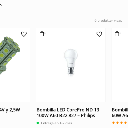
os
6 produkter visas
4V y 2,5W
Bombilla LED CorePro ND 13-
Bombil
100W A60 B22 827 – Philips
60W A60
Entrega en 1-2 días