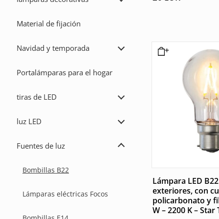
Ampliar
lámparas
decorativas
Material de fijación
Navidad y temporada
Ampliar
Navidad
y
Portalámparas para el hogar
temporada
tiras de LED
Ampliar
tiras
de
luz LED
LED
Ampliar
luz
LED
Fuentes de luz
Ampliar
Fuentes
de
Bombillas B22
luz
Lámpara LED B22
exteriores, con cu
Lámparas eléctricas Focos
policarbonato y f
W – 2200 K – Star
Bombillas E14