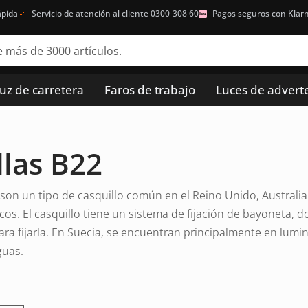
ápida
Servicio de atención al cliente 0300-308 60
Pagos seguros con Klar
luz de carretera
Faros de trabajo
Luces de advert
las B22
son un tipo de casquillo común en el Reino Unido, Australia
cos. El casquillo tiene un sistema de fijación de bayoneta, d
para fijarla. En Suecia, se encuentran principalmente en lumi
guas.