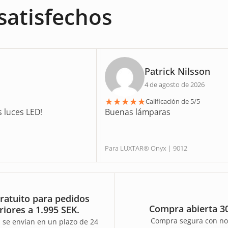
satisfechos
Patrick Nilsson
4 de agosto de 2026
★
★
★
★
★
Calificación de 5/5
s luces LED!
Buenas lámparas
Para LUXTAR® Onyx | 9012
ratuito para pedidos
Compra abierta 30
riores a 1.995 SEK.
Compra segura con no
 se envían en un plazo de 24