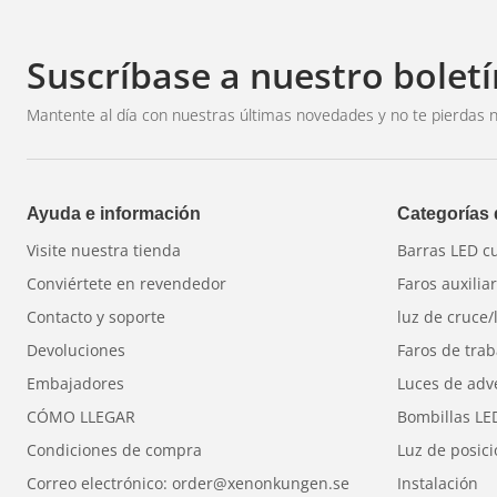
Eficiencia energé
Larga vida útil
– 
Suscríbase a nuestro boletí
Instalación estab
Una opción resp
Mantente al día con nuestras últimas novedades y no te pierdas n
Compra b
Ayuda e información
Categorías
Antes de comprar, comp
Visite nuestra tienda
Barras LED c
productos, envío rápido
Conviértete en revendedor
Faros auxilia
Contacto y soporte
luz de cruce/
Devoluciones
Faros de trab
Embajadores
Luces de adv
CÓMO LLEGAR
Bombillas LE
Condiciones de compra
Luz de posic
Correo electrónico: order@xenonkungen.se
Instalación