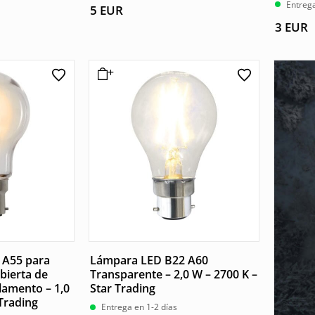
Valorad
Entrega
5
EUR
con
5.00
3
EUR
de 5
 A55 para
Lámpara LED B22 A60
bierta de
Transparente – 2,0 W – 2700 K –
ilamento – 1,0
Star Trading
 Trading
Entrega en 1-2 días