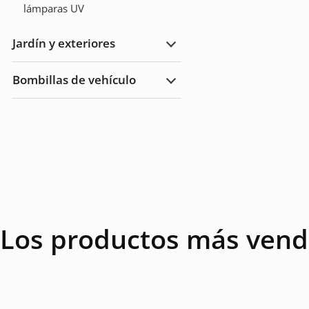
lámparas UV
Jardín y exteriores
Ampliar
Jardín
y
Bombillas de vehículo
Exteriores
Ampliar
Bombillas
de
vehículo
Los productos más vend