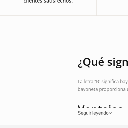
clientes satisfechos.
¿Qué sign
La letra “B” significa b
bayoneta proporciona u
Ventajas 
Seguir leyendo