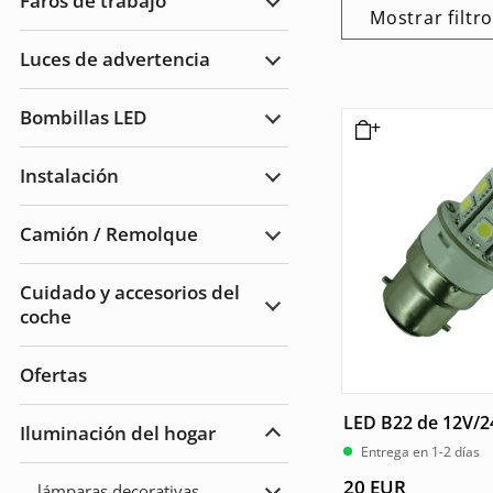
Faros de trabajo
de
Ampliar
Mostrar filtr
carretera
Faros
de
Luces de advertencia
trabajo
Ampliar
Luces
de
Bombillas LED
advertencia
Ampliar
Bombillas
LED
Instalación
Ampliar
Instalación
Camión / Remolque
Ampliar
Camión
/
Cuidado y accesorios del
Remolque
coche
Ampliar
Cuidado
del
automóvil
Ofertas
y
accesorios
LED B22 de 12V/2
Iluminación del hogar
Ampliar
Entrega en 1-2 días
Iluminación
del
20
EUR
lámparas decorativas
hogar