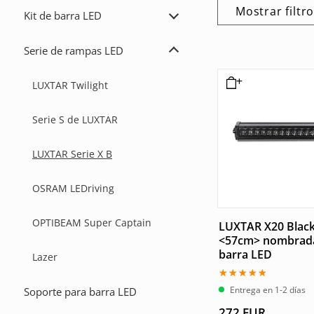
Mostrar filtr
Kit de barra LED
Ampliar
Kit
de
Serie de rampas LED
barra
Ampliar
LED
la
serie
LUXTAR Twilight
de
rampas
LED
Serie S de LUXTAR
LUXTAR Serie X B
OSRAM LEDriving
OPTIBEAM Super Captain
LUXTAR X20 Black
<57cm> nombrada
barra LED
Lazer
Valorado
Entrega en 1-2 días
Soporte para barra LED
con
4.50
272
EUR
de 5