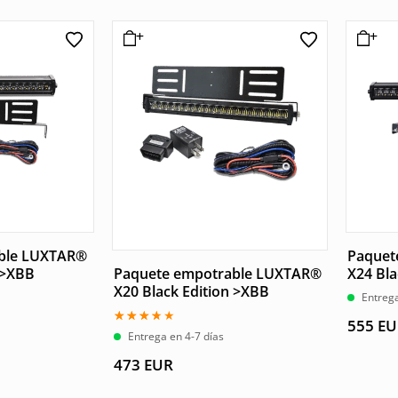
ble LUXTAR®
Paquet
 >XBB
X24 Bla
Paquete empotrable LUXTAR®
X20 Black Edition >XBB
Entrega
555
EU
Valorado
Entrega en 4-7 días
con
3.50
473
EUR
de 5