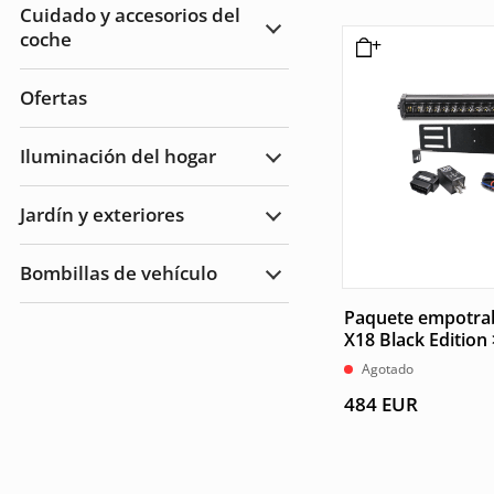
Cuidado y accesorios del
Remolque
coche
Ampliar
Cuidado
del
automóvil
Ofertas
y
accesorios
Iluminación del hogar
Ampliar
Iluminación
del
Jardín y exteriores
hogar
Ampliar
Jardín
y
Bombillas de vehículo
Exteriores
Ampliar
Bombillas
de
Paquete empotra
vehículo
X18 Black Edition
Agotado
484
EUR