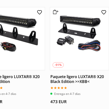
-91%
e ligero LUXTAR® X20
Paquete ligero LUXTAR® X20
dition
Black Edition >>XBB<
o
Valorado
 en 4-7 días
Entrega en 4-7 días
con
5.00
R
473
EUR
de 5