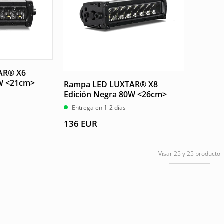
AR® X6
0W <21cm>
Rampa LED LUXTAR® X8
Edición Negra 80W <26cm>
Entrega en 1-2 días
136
EUR
Visar 25 y 25 producto