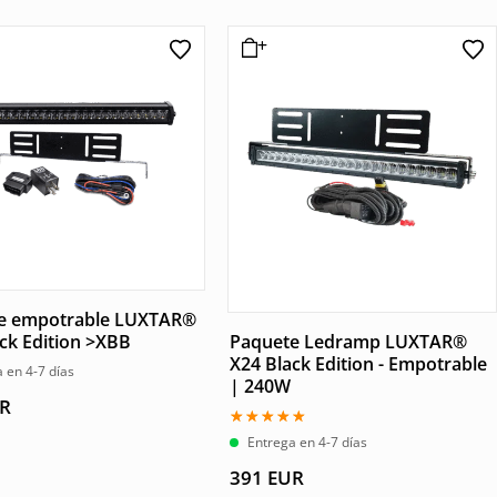
e empotrable LUXTAR®
ck Edition >XBB
Paquete Ledramp LUXTAR®
X24 Black Edition - Empotrable
 en 4-7 días
| 240W
R
Valorado
Entrega en 4-7 días
con
5.00
391
EUR
de 5