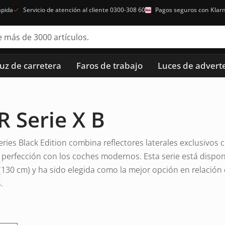
ápida
Servicio de atención al cliente 0300-308 60
Pagos seguros con Klar
luz de carretera
Faros de trabajo
Luces de advert
 Serie X B
Series Black Edition combina reflectores laterales exclusivos
a perfección con los coches modernos. Esta serie está disp
(130 cm) y ha sido elegida como la mejor opción en relación 
.