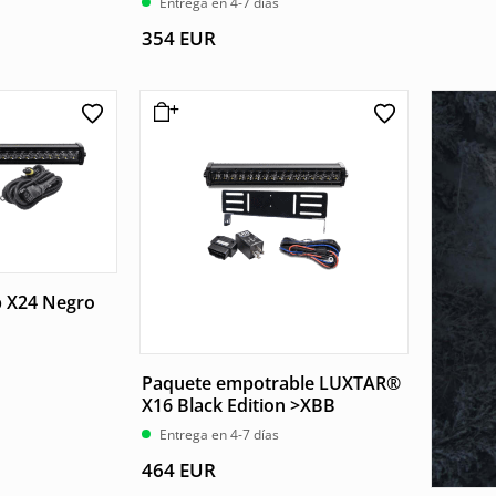
Entrega en 4-7 días
354
EUR
 X24 Negro
Paquete empotrable LUXTAR®
X16 Black Edition >XBB
Entrega en 4-7 días
464
EUR