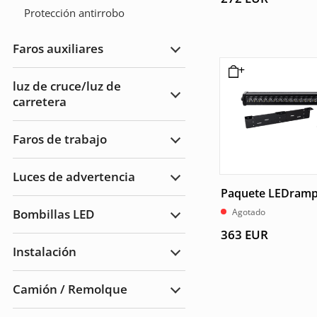
Protección antirrobo
Faros auxiliares
Ampliar
Faros
auxiliares
luz de cruce/luz de
carretera
Ampliar
luz
de
cruce/luz
Faros de trabajo
de
Ampliar
carretera
Faros
de
Luces de advertencia
trabajo
Ampliar
Paquete LEDramp
Luces
de
Agotado
Bombillas LED
advertencia
Ampliar
Bombillas
363
EUR
LED
Instalación
Ampliar
Instalación
Camión / Remolque
Ampliar
Camión
/