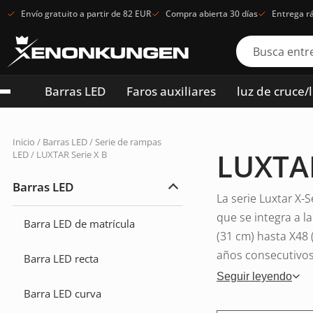
Envío gratuito a partir de 82 EUR
Compra abierta 30 días
Entrega r
Barras LED
Faros auxiliares
luz de cruce/
Inicio
/
Barras LED
/
Serie de rampas
LUXTAR
LED
/ LUXTAR Serie X B
Barras LED
Ampliar
La serie Luxtar X-
Barras
LED
que se integra a l
Barra LED de matrícula
(31 cm) hasta X48 
años consecutivos
Barra LED recta
Seguir leyendo
Barra LED curva