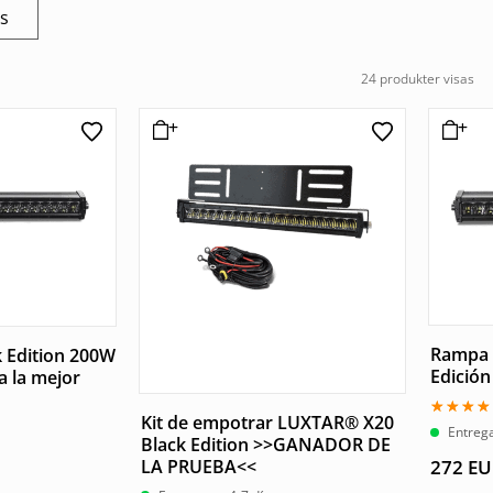
os
24 produkter visas
Rampa 
 Edition 200W
Edició
 la mejor
Kit de empotrar LUXTAR® X20
Valorad
Entrega
Black Edition >>GANADOR DE
con
5.00
LA PRUEBA<<
272
EU
de 5