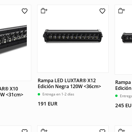
Rampa LED LUXTAR® X12
Rampa 
Edición Negra 120W <36cm>
Edició
AR® X10
00W <31cm>
Entrega en 1-2 días
Entrega
191
EUR
245
EU