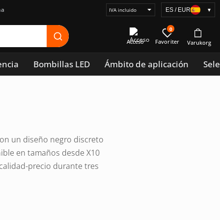
na
ES / EUR
▾
Seleccionar
visualización
0
de
Acceso
precios
encia
Bombillas LED
Ámbito de aplicación
Sele
 con un diseño negro discreto
onible en tamaños desde X10
calidad-precio durante tres