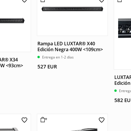
Rampa LED LUXTAR® X40
Edición Negra 400W <109cm>
Entrega en 1-2 días
AR® X34
40W <93cm>
527
EUR
LUXTAR
Edició
Entrega
582
EU