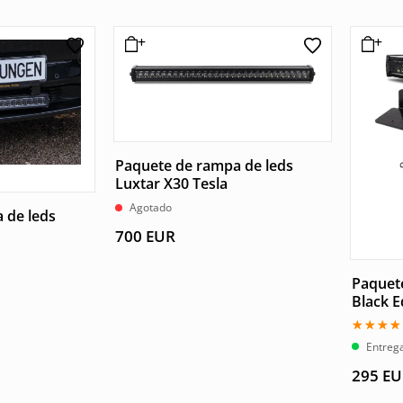
Paquete de rampa de leds
Luxtar X30 Tesla
Agotado
 de leds
700
EUR
Paquet
Black E
Valorad
Entrega
con
5.00
295
EU
de 5