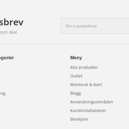
sbrev
E-
postadress
grym deal.
gorier
Meny
Alla produkter
Outlet
Monterat & klart
ing
Blogg
Användningsområden
Kundinstallationer
Bilväljare