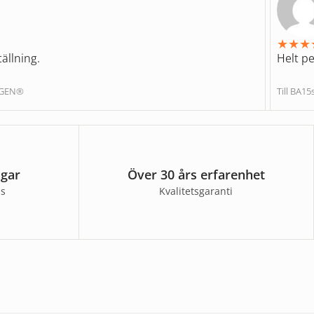
★
★
★
ällning.
Helt pe
NGEN®
Till BA1
agar
Över 30 års erfarenhet
ss
Kvalitetsgaranti