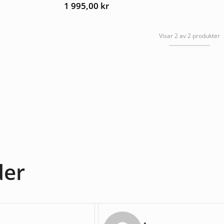
av 5
1 995,00
kr
Visar 2 av 2 produkter
der