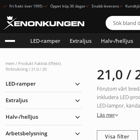
Fri frakt över 1995:-
Öppet köp 30 dagar
Snabb leverans
Kundtjä
LED-ramper
Extraljus
Halv-/helljus
Hem
/ Produkt Faktisk Effekts
21,0 / 
förbrukning / 21,0 / 20
LED-ramper
Expandera
Förutom vårt breda
LED-
ramper
inkludera LED-prod
Extraljus
Expandera
LED-lampor, kända f
Extraljus
Läs mer
Halv-/helljus
Expandera
Halv-/helljus
Arbetsbelysning
Visa filter
Expandera