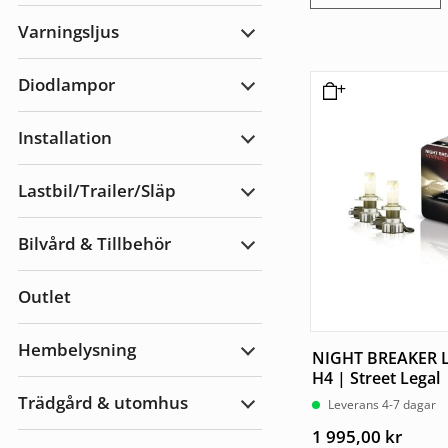
Arbetsbelysning
Varningsljus
Expandera
Varningsljus
Diodlampor
Expandera
Diodlampor
Installation
Expandera
Installation
Lastbil/Trailer/Släp
Expandera
Lastbil/Trailer/Släp
Bilvård & Tillbehör
Expandera
Bilvård
&
Outlet
Tillbehör
Hembelysning
NIGHT BREAKER 
Expandera
Hembelysning
H4 | Street Legal
Trädgård & utomhus
Leverans 4-7 dagar
Expandera
Trädgård
1 995,00
kr
&