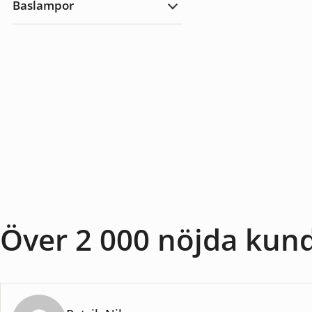
Baslampor
utomhus
Expandera
Baslampor
Över 2 000 nöjda kun