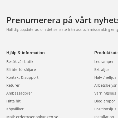
Prenumerera på vårt nyhet
Håll dig uppdaterad om det senaste från oss och missa aldrig en 
Hjälp & information
Produktkate
Besök vår butik
Ledramper
Bli återförsäljare
Extraljus
Kontakt & support
Halv-/helljus
Returer
Arbetsbelysn
Ambassadörer
Varningsljus
Hitta hit
Diodlampor
Köpvillkor
Positionsljus
Mail: order@xenonkungen.se
Installation