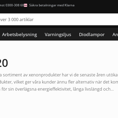
nst 0300-308 60
Säkra betalningar med Klarna
Arbetsbelysning
Varningsljus
Diodlampor
An
20
 sortiment av xenonprodukter har vi de senaste åren utökat v
ukter, vilket ger våra kunder ännu fler alternativ när det ko
ör sin överlägsna energieffektivitet, långa livslängd och...