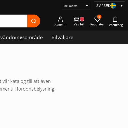
SV / SEK
▾
Välj
prisvisning
0
Logga in
vändningsområde
Bilväljare
år katalog till att även
mmer till fordonsbelysning.