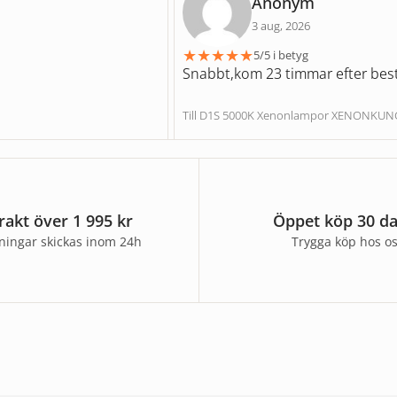
Anonym
3 aug, 2026
★
★
★
★
★
5/5 i betyg
Snabbt,kom 23 timmar efter best
Till D1S 5000K Xenonlampor XENONKU
frakt över 1 995 kr
Öppet köp 30 d
lningar skickas inom 24h
Trygga köp hos o