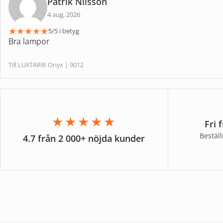
Patrik Nilsson
4 aug, 2026
★
★
★
★
★
5/5 i betyg
Bra lampor
Till LUXTAR® Onyx | 9012
★★★★★
Fri 
Bestäl
4.7 från 2 000+ nöjda kunder