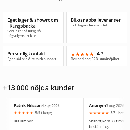
Eget lager & showroom
Blixtsnabba leveranser
i Kungsbacka
1-3 dagars leveranstid
God lagerhållning på
högvolymsartiklar
Personlig kontakt
4,7
★★★★★
★★★★★
Egen säljare & teknisk support
Bevisad hög B2B-kundnöjdhet
+13 000 nöjda kunder
rik Nilsson
Anonym
4 aug 2026
3 aug 2026
★
★
★
★
★
★
★
★
★
5/5 i betyg
5/5 i betyg
 lampor
Snabbt,kom 23 timmar efter
beställning.