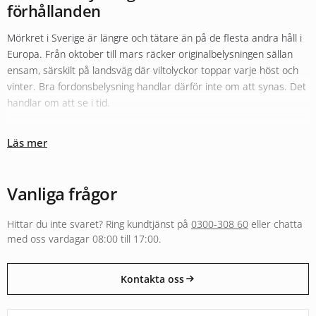
förhållanden
Mörkret i Sverige är längre och tätare än på de flesta andra håll i
Europa. Från oktober till mars räcker originalbelysningen sällan
ensam, särskilt på landsväg där viltolyckor toppar varje höst och
vinter. Bra fordonsbelysning handlar därför inte om att synas. Det
handlar om att se i tid.
Olika typer av belysning fyller olika roller
Läs mer
Sortimentet hos Xenonkungen är uppbyggt kring den tanken.
Originalbelysningen i halv- och helljus kompletteras ofta med
LED-
konvertering
för bättre färgtemperatur och räckvidd. För längre
Vanliga frågor
sträckor i mörker fyller
extraljus
och LED-ramper en helt annan
funktion än vad originalljuset klarar, både i räckvidd och i ljusbild.
Hittar du inte svaret? Ring kundtjänst på
0300-308 60
eller chatta
Arbetsbelysning och varningsljus följer separata regelverk och är
med oss vardagar 08:00 till 17:00.
byggda för andra användningar, från entreprenadmaskin i skogen
till varningsljus på utryckningsfordon.
Kontakta oss
E-godkänt för väg eller byggt för annan användning