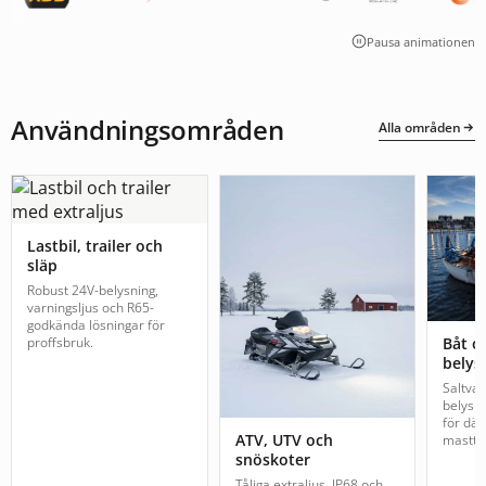
Pausa animationen
Användningsområden
Alla områden
Lastbil, trailer och
släp
Robust 24V-belysning,
varningsljus och R65-
godkända lösningar för
proffsbruk.
Båt o
belys
Saltva
belysn
för däc
ATV, UTV och
mastto
snöskoter
Tåliga extraljus, IP68 och