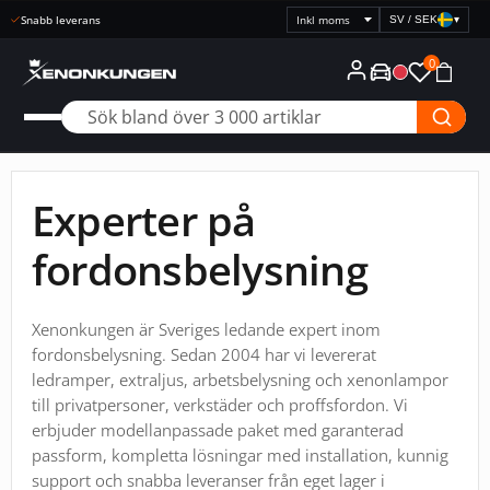
Snabb leverans
SV / SEK
▾
Välj
prisvisning
0
Experter på
fordonsbelysning
Xenonkungen är Sveriges ledande expert inom
fordonsbelysning. Sedan 2004 har vi levererat
ledramper, extraljus, arbetsbelysning och xenonlampor
till privatpersoner, verkstäder och proffsfordon. Vi
erbjuder modellanpassade paket med garanterad
passform, kompletta lösningar med installation, kunnig
support och snabba leveranser från eget lager i