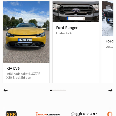
Ford Ranger
Luxtar X24
Ford 
Luxtar
KIA EV6
Infällnadspaket LUXTAR
X20 Black Edition