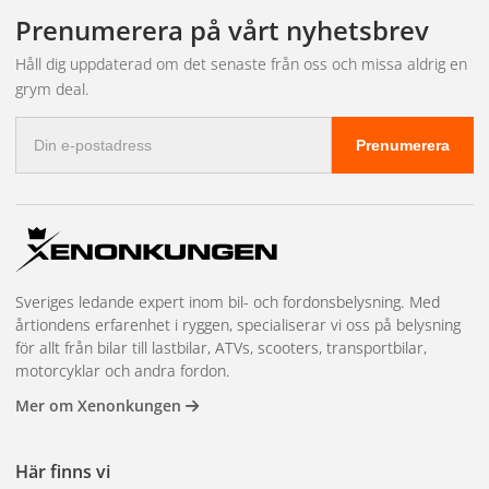
leveransen och bokar in tid hos närmaste partnerverkstad.
fakturabetalning, mängdrabatter, en dedikerad kundansvarig och
Prenumerera på vårt nyhetsbrev
prioriterad lagerreservation på högvolymsartiklar. Vi har även
showroom i Kungsbacka för demonstrationer och teknisk
Håll dig uppdaterad om det senaste från oss och missa aldrig en
rådgivning. Läs mer och kom igång på
återförsäljarsidan
.
grym deal.
E-
Prenumerera
postadress
Sveriges ledande expert inom bil- och fordonsbelysning. Med
årtiondens erfarenhet i ryggen, specialiserar vi oss på belysning
för allt från bilar till lastbilar, ATVs, scooters, transportbilar,
motorcyklar och andra fordon.
Mer om Xenonkungen
Här finns vi