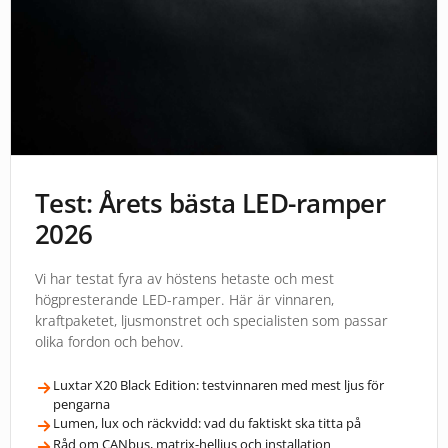
Test: Årets bästa LED-ramper
2026
Vi har testat fyra av höstens hetaste och mest
högpresterande LED-ramper. Här är vinnaren,
kraftpaketet, ljusmonstret och specialisten som passar
olika fordon och behov.
Luxtar X20 Black Edition: testvinnaren med mest ljus för
pengarna
Lumen, lux och räckvidd: vad du faktiskt ska titta på
Råd om CANbus, matrix-helljus och installation