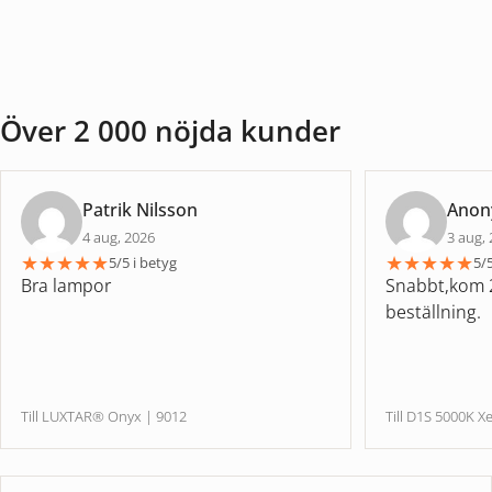
Över 2 000 nöjda kunder
Patrik Nilsson
Ano
4 aug, 2026
3 aug,
★
★
★
★
★
★
★
★
★
★
5/5 i betyg
5/5
Bra lampor
Snabbt,kom 2
beställning.
Till LUXTAR® Onyx | 9012
Till D1S 5000