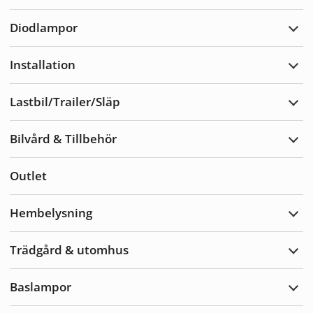
Varn
Diodlampor
Expa
Diod
Installation
Expa
Insta
Lastbil/Trailer/Släp
Expa
Lastb
Bilvård & Tillbehör
Expa
Bilvå
&
Outlet
Tillb
Hembelysning
Expa
Hemb
Trädgård & utomhus
Expa
Träd
&
Baslampor
utom
Expa
Basl