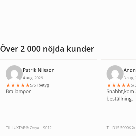
Över 2 000 nöjda kunder
Patrik Nilsson
Ano
4 aug, 2026
3 aug,
★
★
★
★
★
★
★
★
★
★
5/5 i betyg
5/5
Bra lampor
Snabbt,kom 2
beställning.
Till LUXTAR® Onyx | 9012
Till D1S 5000