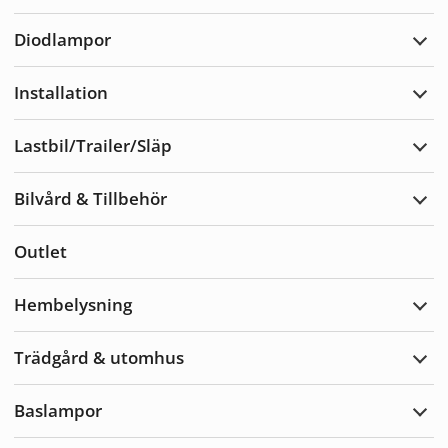
Varn
Diodlampor
Expa
Diod
Installation
Expa
Insta
Lastbil/Trailer/Släp
Expa
Lastb
Bilvård & Tillbehör
Expa
Bilvå
&
Outlet
Tillb
Hembelysning
Expa
Hemb
Trädgård & utomhus
Expa
Träd
&
Baslampor
utom
Expa
Basl