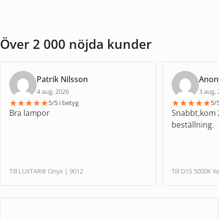
Över 2 000 nöjda kunder
Patrik Nilsson
Ano
4 aug, 2026
3 aug,
★
★
★
★
★
★
★
★
★
★
5/5 i betyg
5/5
Bra lampor
Snabbt,kom 2
beställning.
Till LUXTAR® Onyx | 9012
Till D1S 5000