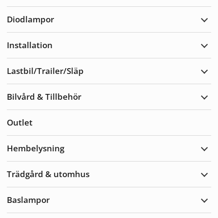
Varn
Diodlampor
Expa
Diod
Installation
Expa
Insta
Lastbil/Trailer/Släp
Expa
Lastb
Bilvård & Tillbehör
Expa
Bilvå
&
Outlet
Tillb
Hembelysning
Expa
Hemb
Trädgård & utomhus
Expa
Träd
&
Baslampor
utom
Expa
Basl