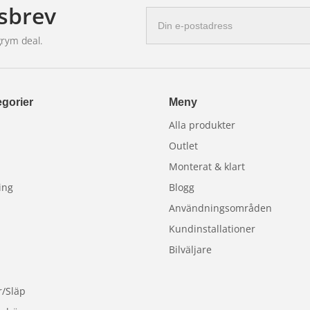
sbrev
E-
postadress
grym deal.
gorier
Meny
Alla produkter
Outlet
Monterat & klart
ing
Blogg
Användningsområden
Kundinstallationer
Bilväljare
r/Släp