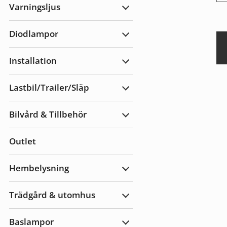
Varningsljus
Expandera
Varningsljus
Diodlampor
Expandera
Diodlampor
Installation
Expandera
Installation
Lastbil/Trailer/Släp
Expandera
Lastbil/Trailer/Släp
Bilvård & Tillbehör
Expandera
Bilvård
&
Outlet
Tillbehör
Hembelysning
Expandera
Hembelysning
Trädgård & utomhus
Expandera
Trädgård
&
Baslampor
utomhus
Expandera