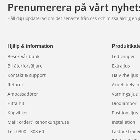
Prenumerera på vårt nyhet
Håll dig uppdaterad om det senaste från oss och missa aldrig en 
Hjälp & information
Produktkate
Besök vår butik
Ledramper
Bli återförsäljare
Extraljus
Kontakt & support
Halv-/helljus
Returer
Arbetsbelysn
Ambassadörer
Varningsljus
Hitta hit
Diodlampor
Köpvillkor
Positionsljus
Mail: order@xenonkungen.se
Installation
Tel: 0300 - 308 60
Lastbil/Traile