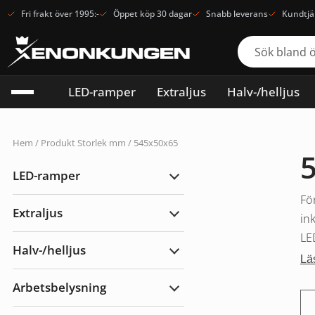
Fri frakt över 1995:-
Öppet köp 30 dagar
Snabb leverans
Kundtjä
LED-ramper
Extraljus
Halv-/helljus
Hem
/ Produkt Storlek mm / 545x50x65
LED-ramper
Expandera
LED-
Fö
ramper
Extraljus
in
Expandera
Extraljus
LE
Halv-/helljus
Expandera
Lä
Halv-/helljus
Arbetsbelysning
Expandera
Arbetsbelysning