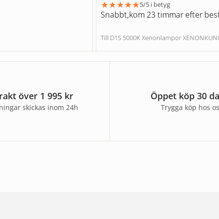
★
★
★
★
★
5/5 i betyg
Snabbt,kom 23 timmar efter best
Till D1S 5000K Xenonlampor XENONKU
frakt över 1 995 kr
Öppet köp 30 d
lningar skickas inom 24h
Trygga köp hos o