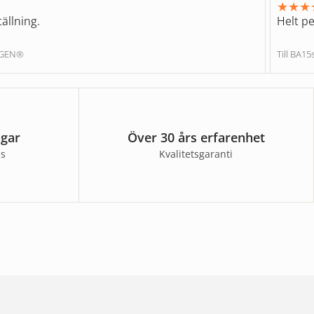
★
★
★
ällning.
Helt pe
NGEN®
Till BA1
agar
Över 30 års erfarenhet
ss
Kvalitetsgaranti