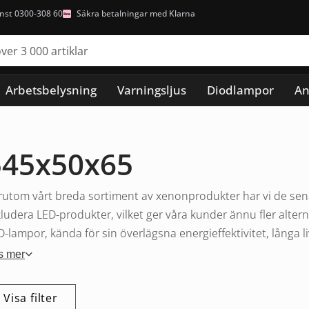
nst 0300-308 60
Säkra betalningar med Klarna
Arbetsbelysning
Varningsljus
Diodlampor
An
545x50x65
rutom vårt breda sortiment av xenonprodukter har vi de senas
kludera LED-produkter, vilket ger våra kunder ännu fler alter
D-lampor, kända för sin överlägsna energieffektivitet, långa li
s mer
Visa filter