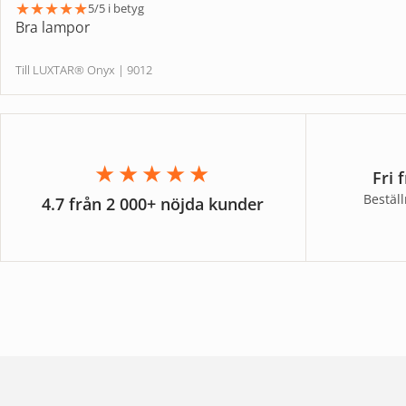
★
★
★
★
★
5/5 i betyg
Bra lampor
Till LUXTAR® Onyx | 9012
★★★★★
Fri 
Bestäl
4.7 från 2 000+ nöjda kunder