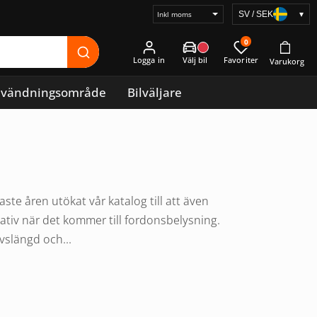
SV / SEK
▾
Välj
prisvisning
0
Logga in
vändningsområde
Bilväljare
te åren utökat vår katalog till att även
nativ när det kommer till fordonsbelysning.
vslängd och...