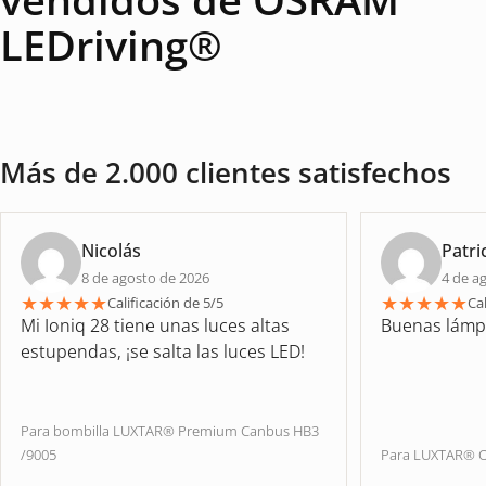
LEDriving®
Más de 2.000 clientes satisfechos
Nicolás
Patri
8 de agosto de 2026
4 de a
★
★
★
★
★
★
★
★
★
★
Calificación de 5/5
Cal
Mi Ioniq 28 tiene unas luces altas
Buenas lámp
estupendas, ¡se salta las luces LED!
Para bombilla LUXTAR® Premium Canbus HB3
/9005
Para LUXTAR® O