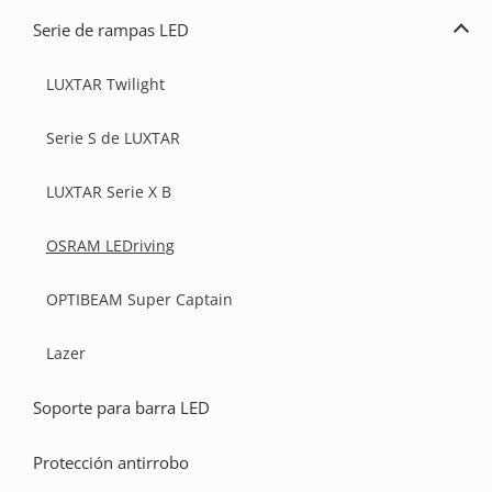
de
Serie de rampas LED
barra
Ampl
LED
la
serie
LUXTAR Twilight
de
ramp
LED
Serie S de LUXTAR
LUXTAR Serie X B
OSRAM LEDriving
OPTIBEAM Super Captain
Lazer
Soporte para barra LED
Protección antirrobo