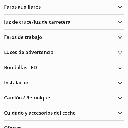
Faros auxiliares
Ampl
Faro
auxil
luz de cruce/luz de carretera
Ampl
luz
de
Faros de trabajo
cruc
Ampl
de
Faro
carre
de
Luces de advertencia
traba
Ampl
Luce
de
Bombillas LED
adve
Ampl
Bomb
LED
Instalación
Ampl
Insta
Camión / Remolque
Ampl
Cam
/
Cuidado y accesorios del coche
Remo
Ampl
Cuid
del
Ofertas
auto