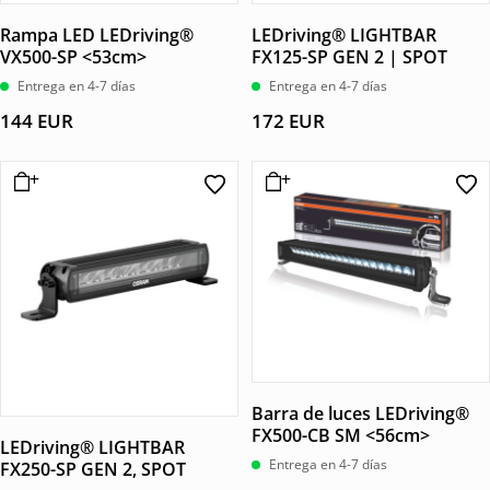
Rampa LED LEDriving®
LEDriving® LIGHTBAR
VX500-SP <53cm>
FX125-SP GEN 2 | SPOT
Entrega en 4-7 días
Entrega en 4-7 días
144
EUR
172
EUR
Barra de luces LEDriving®
FX500-CB SM <56cm>
LEDriving® LIGHTBAR
Entrega en 4-7 días
FX250-SP GEN 2, SPOT