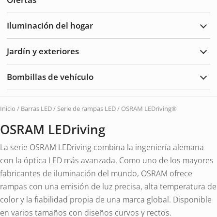
y
acce
Iluminación del hogar
Ampl
Ilum
del
Jardín y exteriores
hoga
Ampl
Jard
y
Bombillas de vehículo
Exte
Ampl
Bomb
de
vehí
Inicio
/
Barras LED
/
Serie de rampas LED
/ OSRAM LEDriving®
OSRAM LEDriving
La serie OSRAM LEDriving combina la ingeniería alemana
con la óptica LED más avanzada. Como uno de los mayores
fabricantes de iluminación del mundo, OSRAM ofrece
rampas con una emisión de luz precisa, alta temperatura de
color y la fiabilidad propia de una marca global. Disponible
en varios tamaños con diseños curvos y rectos.