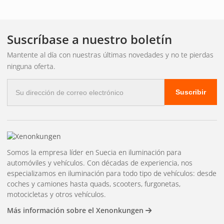
¿Rampa OSRAM curva o
Suscríbase a nuestro boletín
recta?
Mantente al día con nuestras últimas novedades y no te pierdas
ninguna oferta.
Correo
OSRAM LEDriving está disponible en ambos
derecho
y
Suscribir
electrónico
curvo
Diseño. El modelo curvo (LEDriving Lightbar VX) se
adapta a los contornos de los frontales de los coches
modernos y proporciona una iluminación más amplia en la
zona inmediata. El modelo recto ofrece una imagen de luz
Somos la empresa líder en Suecia en iluminación para
más concentrada. Ambos cuentan con patrones de luz
automóviles y vehículos. Con décadas de experiencia, nos
combinados que funcionan bien en la mayoría de las
especializamos en iluminación para todo tipo de vehículos: desde
coches y camiones hasta quads, scooters, furgonetas,
condiciones de conducción.
motocicletas y otros vehículos.
Más información sobre el Xenonkungen
Instalación