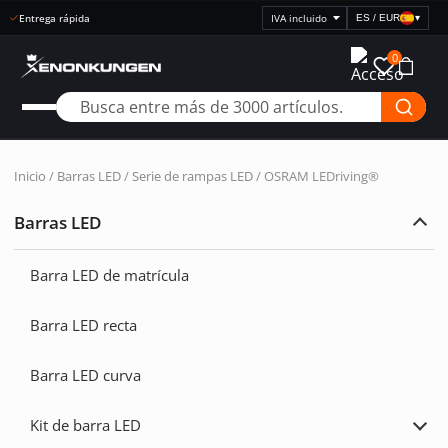
Entrega rápida
ES / EUR
▾
Seleccionar
visualización
0
de
precios
Inicio
/
Barras LED
/
Serie de rampas LED
/ OSRAM LEDriving®
Barras LED
Ampl
Barr
LED
Barra LED de matrícula
Barra LED recta
Barra LED curva
Kit de barra LED
Ampl
Kit