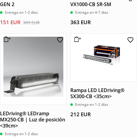
GEN 2
VX1000-CB SR-SM
Entrega en 1-2 días
Entrega en 4-7 días
El
El
151
EUR
363
EUR
309
EUR
precio
precio
original
actual
era:
es:
309 EUR.
151 EUR.
Rampa LED LEDriving®
SX300-CB <35cm>
Entrega en 1-2 días
LEDriving® LEDramp
212
EUR
MX250-CB | Luz de posición
<39cm>
Entrega en 1-2 días