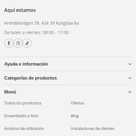
Aquí estamos
Las rampas OSRAM LEDriving se montan con soportes
Arendalsvägen 39, 434 39 Kungsbacka
atornillables estándar y requieren una
juego de cables de
De lunes a viernes: 08:00 - 17:00
relé
para conexión. Los modelos compactos se adaptan a
soporte de matrícula
En coches con CANbus
recomendamos un
Adaptador XBB
para una instalación sin
problemas.
Ayuda e información
¿Quieres evitar el montaje tú mismo?
Montado y listo
–
Categorías de productos
Instalamos a precio fijo. ¿Preguntas?
Contáctanos
.
Menú
Todos los productos
Ofertas
Ensamblado y listo
Blog
Ámbitos de utilización
Instalaciones de clientes