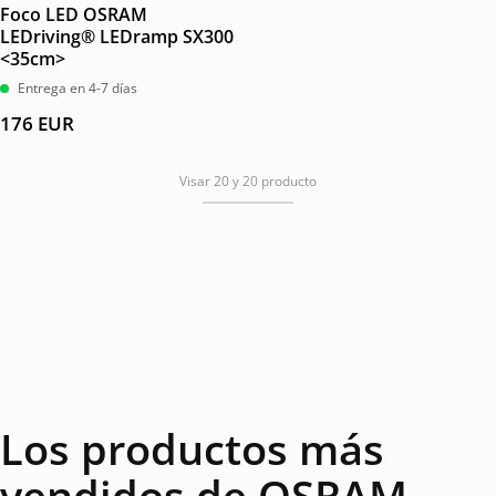
Foco LED OSRAM
LEDriving® LEDramp SX300
<35cm>
Entrega en 4-7 días
176
EUR
Visar 20 y 20 producto
Los productos más
vendidos de OSRAM