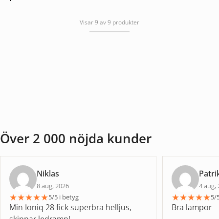
Visar 9 av 9 produkter
Över 2 000 nöjda kunder
Niklas
Patri
8 aug, 2026
4 aug,
★
★
★
★
★
★
★
★
★
★
5/5 i betyg
5/5
Min Ioniq 28 fick superbra helljus,
Bra lampor