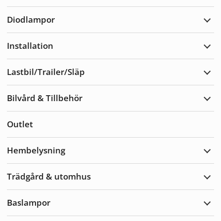
Varn
Diodlampor
Expa
Diod
Installation
Expa
Insta
Lastbil/Trailer/Släp
Expa
Lastb
Bilvård & Tillbehör
Expa
Bilvå
&
Outlet
Tillb
Hembelysning
Expa
Hemb
Trädgård & utomhus
Expa
Träd
&
Baslampor
utom
Expa
Basl