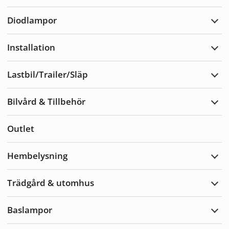
Varn
Diodlampor
Expa
Diod
Installation
Expa
Insta
Lastbil/Trailer/Släp
Expa
Lastb
Bilvård & Tillbehör
Expa
Bilvå
&
Outlet
Tillb
Hembelysning
Expa
Hemb
Trädgård & utomhus
Expa
Träd
&
Baslampor
utom
Expa
Basl