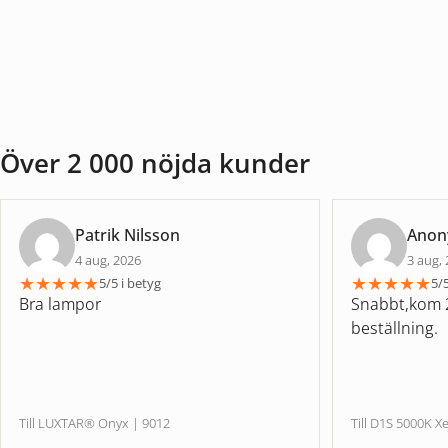
Över 2 000 nöjda kunder
Patrik Nilsson
Ano
4 aug, 2026
3 aug,
★
★
★
★
★
★
★
★
★
★
5/5 i betyg
5/5
Bra lampor
Snabbt,kom 2
beställning.
Till LUXTAR® Onyx | 9012
Till D1S 5000