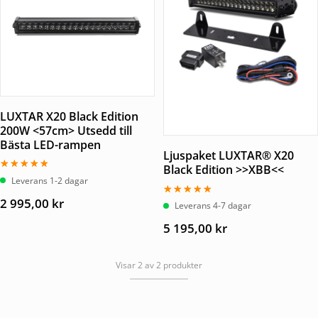
LUXTAR X20 Black Edition
200W <57cm> Utsedd till
Bästa LED-rampen
Ljuspaket LUXTAR® X20
Black Edition >>XBB<<
Betygsatt
Leverans 1-2 dagar
4.50
av 5
2 995,00
kr
Betygsatt
Leverans 4-7 dagar
5.00
av 5
5 195,00
kr
Visar 2 av 2 produkter