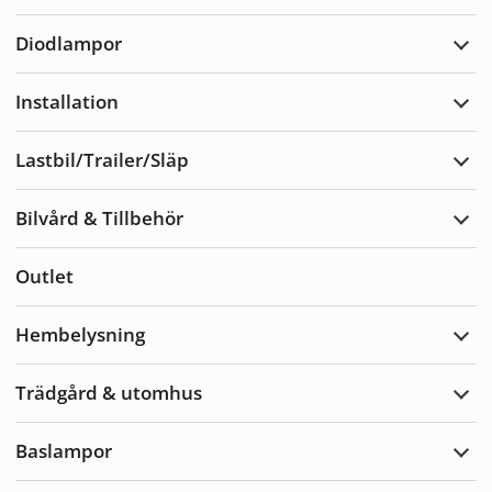
Varn
Diodlampor
Expa
Diod
Installation
Expa
Insta
Lastbil/Trailer/Släp
Expa
Lastb
Bilvård & Tillbehör
Expa
Bilvå
&
Outlet
Tillb
Hembelysning
Expa
Hemb
Trädgård & utomhus
Expa
Träd
&
Baslampor
utom
Expa
Basl