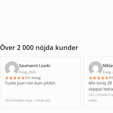
Över 2 000 nöjda kunder
Saumanni Liuski
Nikla
9 aug, 2026
8 aug,
★
★
★
★
★
★
★
★
★
★
5/5 i betyg
5/5
Tuote juuri niin kuin pitikin.
Min Ioniq 28 
skippar ledr
Till LUXTAR® P
Till LUXTAR® Onyx | H4 Bi-LED
/9005