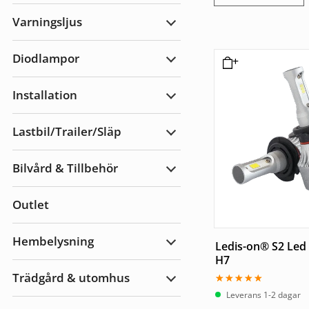
Arbetsbelysning
Varningsljus
Expandera
Varningsljus
Diodlampor
Expandera
Diodlampor
Installation
Expandera
Installation
Lastbil/Trailer/Släp
Expandera
Lastbil/Trailer/Släp
Bilvård & Tillbehör
Expandera
Bilvård
&
Outlet
Tillbehör
Hembelysning
Ledis-on® S2 Led
Expandera
Hembelysning
H7
Trädgård & utomhus
Expandera
Betygsatt
Trädgård
Leverans 1-2 dagar
4.67
&