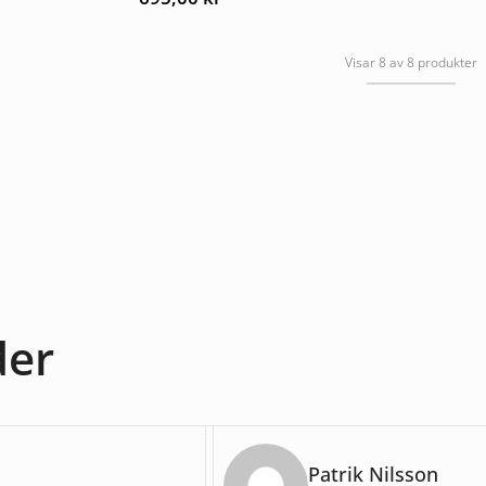
Visar 8 av 8 produkter
der
Patrik Nilsson