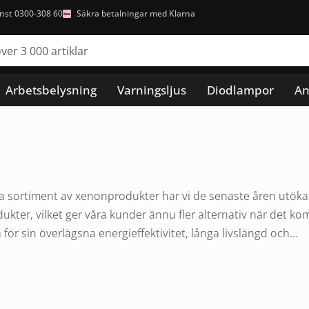
nst 0300-308 60
Säkra betalningar med Klarna
Arbetsbelysning
Varningsljus
Diodlampor
An
 sortiment av xenonprodukter har vi de senaste åren utökat v
ukter, vilket ger våra kunder ännu fler alternativ när det ko
ör sin överlägsna energieffektivitet, långa livslängd och...