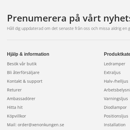
Prenumerera på vårt nyhet
Håll dig uppdaterad om det senaste från oss och missa aldrig en 
Hjälp & information
Produktkate
Besök vår butik
Ledramper
Bli återförsäljare
Extraljus
Kontakt & support
Halv-/helljus
Returer
Arbetsbelysn
Ambassadörer
Varningsljus
Hitta hit
Diodlampor
Köpvillkor
Positionsljus
Mail: order@xenonkungen.se
Installation