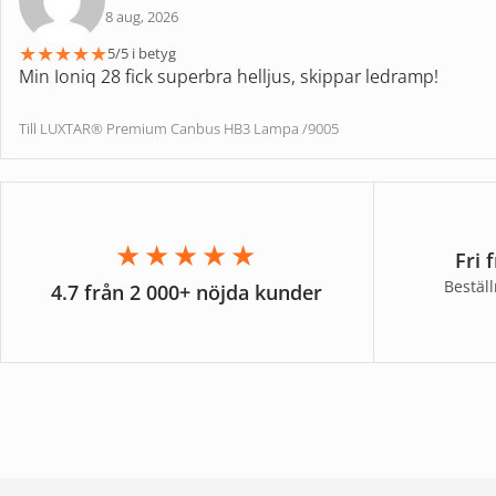
8 aug, 2026
★
★
★
★
★
5/5 i betyg
Min Ioniq 28 fick superbra helljus, skippar ledramp!
Till LUXTAR® Premium Canbus HB3 Lampa /9005
★★★★★
Fri 
Bestäl
4.7 från 2 000+ nöjda kunder