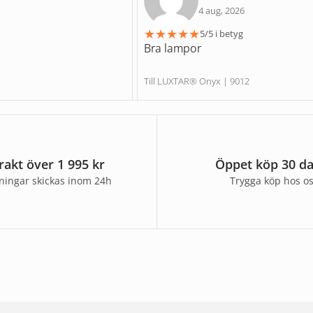
4 aug, 2026
★
★
★
★
★
5/5 i betyg
Bra lampor
Till LUXTAR® Onyx | 9012
frakt över 1 995 kr
Öppet köp 30 d
lningar skickas inom 24h
Trygga köp hos o