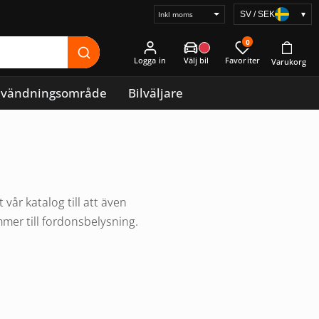
SV / SEK
▾
Välj
prisvisning
0
Logga in
vändningsområde
Bilväljare
år katalog till att även
mmer till fordonsbelysning.