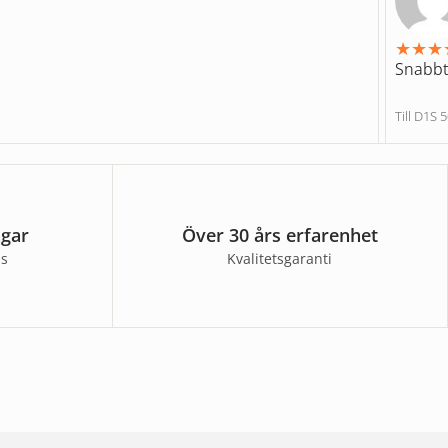
★
★
★
Snabbt
Till D1
agar
Över 30 års erfarenhet
ss
Kvalitetsgaranti