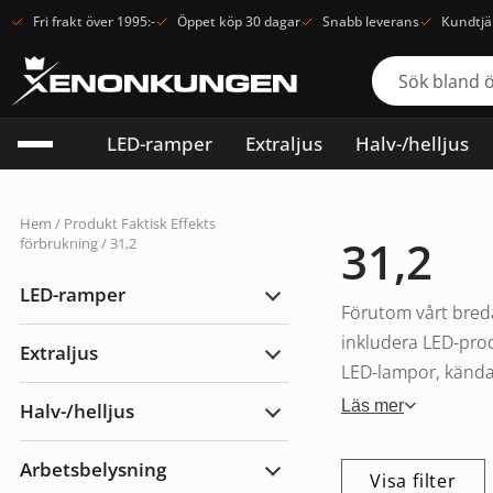
Fri frakt över 1995:-
Öppet köp 30 dagar
Snabb leverans
Kundtjä
LED-ramper
Extraljus
Halv-/helljus
Hem
/ Produkt Faktisk Effekts
31,2
förbrukning / 31,2
LED-ramper
Expandera
Förutom vårt breda
LED-
ramper
inkludera LED-prod
Extraljus
Expandera
LED-lampor, kända f
Extraljus
Läs mer
Halv-/helljus
Expandera
Halv-/helljus
Arbetsbelysning
Visa filter
Expandera