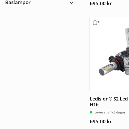
av 5
Baslampor
utomhus
695,00
kr
Expandera
Baslampor
Ledis-on® S2 Led
H16
Leverans 1-2 dagar
695,00
kr