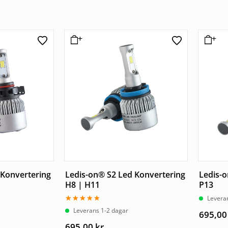
 Konvertering
Ledis-on® S2 Led Konvertering
Ledis-o
H8 | H11
P13
Levera
Betygsatt
Leverans 1-2 dagar
695,0
5.00
av 5
695,00
kr