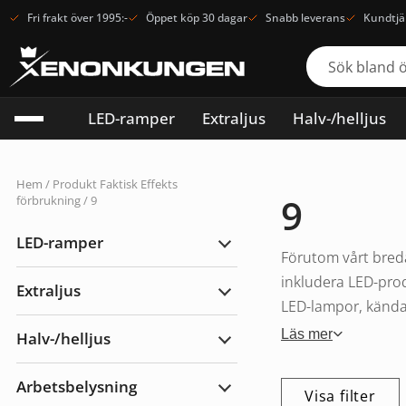
Fri frakt över 1995:-
Öppet köp 30 dagar
Snabb leverans
Kundtjä
LED-ramper
Extraljus
Halv-/helljus
Hem
/ Produkt Faktisk Effekts
9
förbrukning / 9
LED-ramper
Expandera
Förutom vårt breda
LED-
ramper
inkludera LED-prod
Extraljus
Expandera
LED-lampor, kända f
Extraljus
Läs mer
Halv-/helljus
Expandera
Halv-/helljus
Arbetsbelysning
Visa filter
Expandera