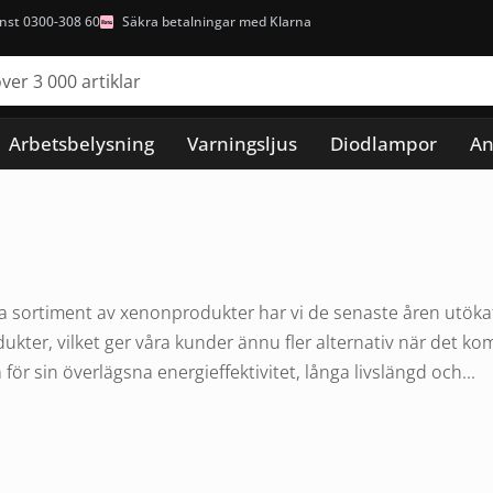
nst 0300-308 60
Säkra betalningar med Klarna
Arbetsbelysning
Varningsljus
Diodlampor
An
 sortiment av xenonprodukter har vi de senaste åren utökat v
ukter, vilket ger våra kunder ännu fler alternativ när det ko
ör sin överlägsna energieffektivitet, långa livslängd och...