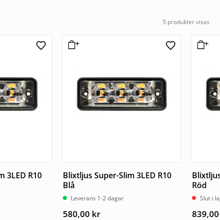
5 produkter visas
lim 3LED R10
Blixtljus Super-Slim 3LED R10
Blixtlj
Blå
Röd
Leverans 1-2 dagar
Slut i l
580,00
kr
839,0