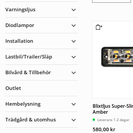
Arbetsbelysning
Varningsljus
Expandera
Varningsljus
Diodlampor
Expandera
Diodlampor
Installation
Expandera
Installation
Lastbil/Trailer/Släp
Expandera
Lastbil/Trailer/Släp
Bilvård & Tillbehör
Expandera
Bilvård
&
Outlet
Tillbehör
Hembelysning
Blixtljus Super-S
Expandera
Hembelysning
Amber
Trädgård & utomhus
Leverans 1-2 dagar
Expandera
Trädgård
580,00
kr
&