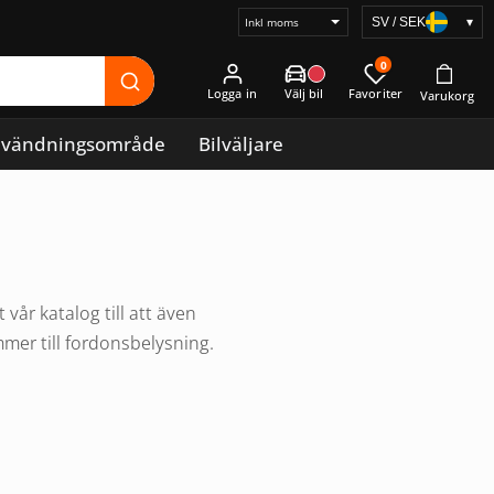
SV / SEK
▾
Välj
prisvisning
0
Logga in
vändningsområde
Bilväljare
år katalog till att även
mmer till fordonsbelysning.