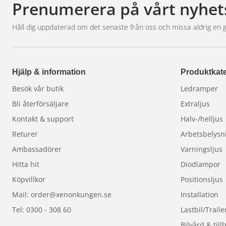
Prenumerera på vårt nyhet
Håll dig uppdaterad om det senaste från oss och missa aldrig en 
Hjälp & information
Produktkate
Besök vår butik
Ledramper
Bli återförsäljare
Extraljus
Kontakt & support
Halv-/helljus
Returer
Arbetsbelysn
Ambassadörer
Varningsljus
Hitta hit
Diodlampor
Köpvillkor
Positionsljus
Mail: order@xenonkungen.se
Installation
Tel: 0300 - 308 60
Lastbil/Traile
Bilvård & till