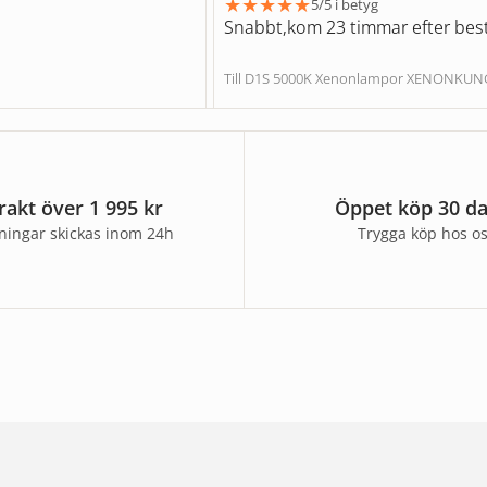
★
★
★
★
★
5/5 i betyg
Snabbt,kom 23 timmar efter best
Till D1S 5000K Xenonlampor XENONKU
frakt över 1 995 kr
Öppet köp 30 d
lningar skickas inom 24h
Trygga köp hos o