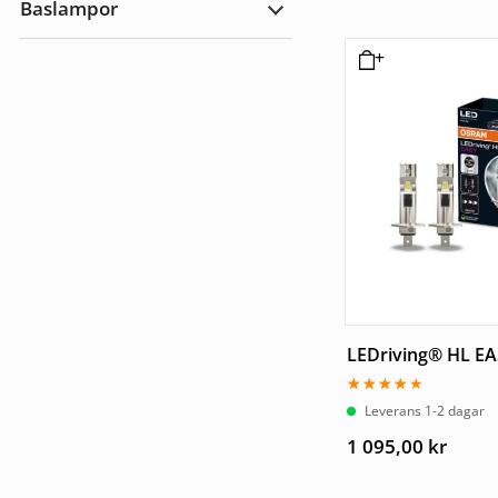
Baslampor
utomhus
Expandera
Baslampor
LEDriving® HL EA
Betygsatt
Leverans 1-2 dagar
3.67
av 5
1 095,00
kr