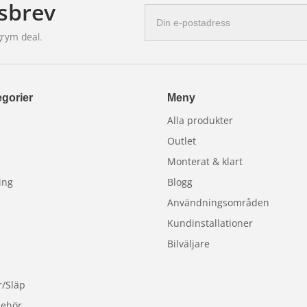
sbrev
E-
postadress
grym deal.
gorier
Meny
Alla produkter
Outlet
Monterat & klart
ing
Blogg
Användningsområden
Kundinstallationer
Bilväljare
r/Släp
behör