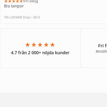
★
★
★
★
★
5/5 i betyg
Bra lampor
Till LUXTAR® Onyx | 9012
★★★★★
Fri 
Bestäl
4.7 från 2 000+ nöjda kunder