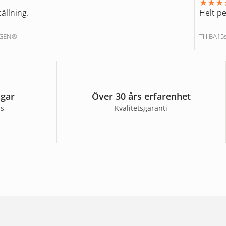
★
★
★
ällning.
Helt pe
NGEN®
Till BA1
agar
Över 30 års erfarenhet
ss
Kvalitetsgaranti