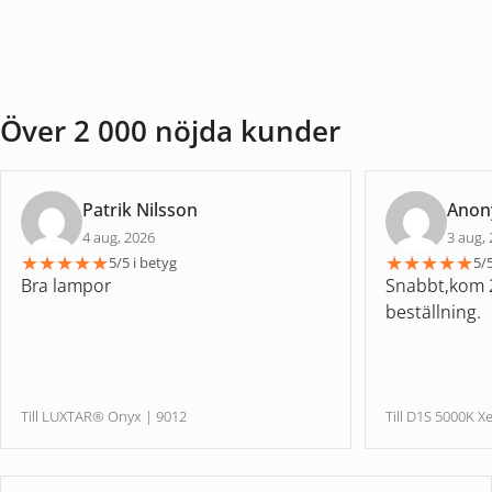
Över 2 000 nöjda kunder
Patrik Nilsson
Ano
4 aug, 2026
3 aug,
★
★
★
★
★
★
★
★
★
★
5/5 i betyg
5/5
Bra lampor
Snabbt,kom 2
beställning.
Till LUXTAR® Onyx | 9012
Till D1S 5000