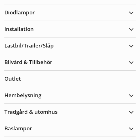
Varn
Diodlampor
Expa
Diod
Installation
Expa
Insta
Lastbil/Trailer/Släp
Expa
Lastb
Bilvård & Tillbehör
Expa
Bilvå
&
Outlet
Tillb
Hembelysning
Expa
Hemb
Trädgård & utomhus
Expa
Träd
&
Baslampor
utom
Expa
Basl