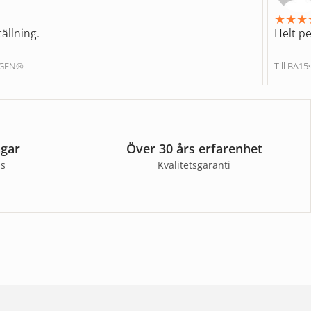
★
★
★
ällning.
Helt pe
NGEN®
Till BA1
agar
Över 30 års erfarenhet
ss
Kvalitetsgaranti