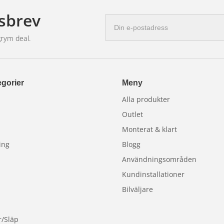
sbrev
E-
postadress
grym deal.
gorier
Meny
Alla produkter
Outlet
Monterat & klart
ing
Blogg
Användningsområden
Kundinstallationer
Bilväljare
r/Släp