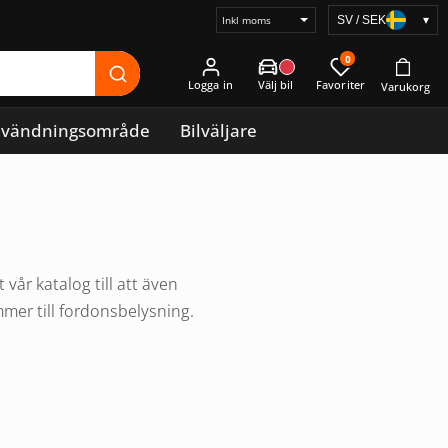
SV / SEK
▾
Välj
prisvisning
0
Logga in
vändningsområde
Bilväljare
år katalog till att även
mmer till fordonsbelysning.