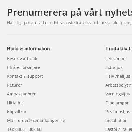
Prenumerera på vårt nyhet
Håll dig uppdaterad om det senaste från oss och missa aldrig en 
Hjälp & information
Produktkate
Besök vår butik
Ledramper
Bli återförsäljare
Extraljus
Kontakt & support
Halv-/helljus
Returer
Arbetsbelysn
Ambassadörer
Varningsljus
Hitta hit
Diodlampor
Köpvillkor
Positionsljus
Mail: order@xenonkungen.se
Installation
Tel: 0300 - 308 60
Lastbil/Traile