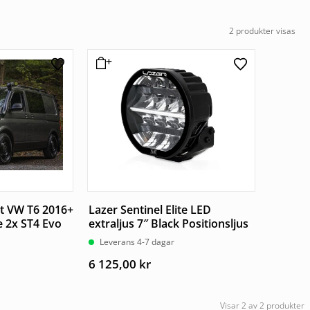
2 produkter visas
t VW T6 2016+
Lazer Sentinel Elite LED
e 2x ST4 Evo
extraljus 7″ Black Positionsljus
Leverans 4-7 dagar
6 125,00
kr
Visar 2 av 2 produkter