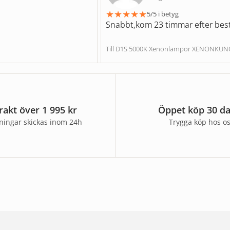
★
★
★
★
★
5/5 i betyg
Snabbt,kom 23 timmar efter best
Till D1S 5000K Xenonlampor XENONKU
frakt över 1 995 kr
Öppet köp 30 d
lningar skickas inom 24h
Trygga köp hos o