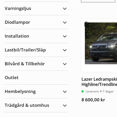
Arbetsbelysning
Varningsljus
Expandera
Varningsljus
Diodlampor
Expandera
Diodlampor
Installation
Expandera
Installation
Lastbil/Trailer/Släp
Expandera
Lastbil/Trailer/Släp
Bilvård & Tillbehör
Expandera
Bilvård
&
Outlet
Tillbehör
Lazer Ledrampski
Highline/Trendlin
Hembelysning
Leverans 4-7 dagar
Expandera
Hembelysning
8 600,00
kr
Trädgård & utomhus
Expandera
Trädgård
&