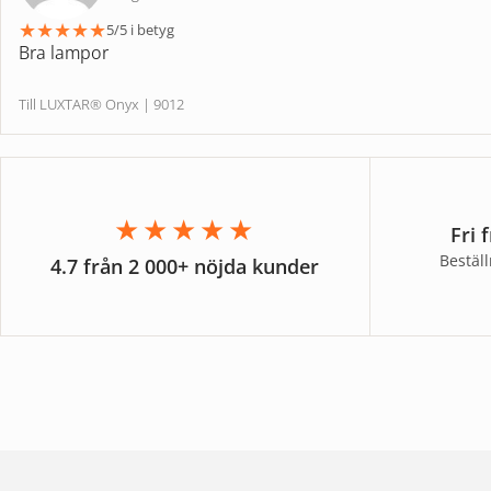
★
★
★
★
★
5/5 i betyg
Bra lampor
Till LUXTAR® Onyx | 9012
★★★★★
Fri 
Bestäl
4.7 från 2 000+ nöjda kunder