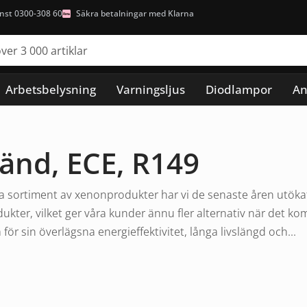
nst 0300-308 60
Säkra betalningar med Klarna
Arbetsbelysning
Varningsljus
Diodlampor
An
änd, ECE, R149
 sortiment av xenonprodukter har vi de senaste åren utökat v
ukter, vilket ger våra kunder ännu fler alternativ när det ko
ör sin överlägsna energieffektivitet, långa livslängd och...