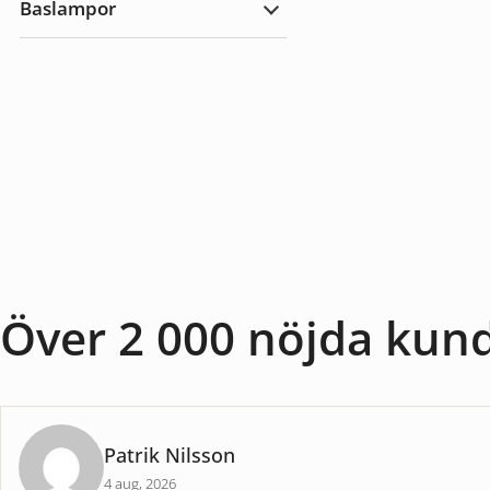
Baslampor
utomhus
Expandera
Baslampor
Över 2 000 nöjda kun
Patrik Nilsson
4 aug, 2026