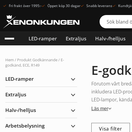
Fri frakt över 1995:-
Öppet köp 30 dagar
Snabb leverans
Kundtjä
LED-ramper
Extraljus
Halv-/helljus
Hem
/ Produkt Godkännande / E-
E-godk
godkänd, ECE, R149
LED-ramper
Expandera
Förutom vårt breda
LED-
ramper
inkludera LED-prod
Extraljus
Expandera
LED-lampor, kända f
Extraljus
Läs mer
Halv-/helljus
Expandera
Halv-/helljus
Arbetsbelysning
Visa filter
Expandera