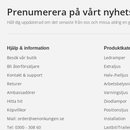
Prenumerera på vårt nyhet
Håll dig uppdaterad om det senaste från oss och missa aldrig en 
Hjälp & information
Produktkate
Besök vår butik
Ledramper
Bli återförsäljare
Extraljus
Kontakt & support
Halv-/helljus
Returer
Arbetsbelysn
Ambassadörer
Varningsljus
Hitta hit
Diodlampor
Köpvillkor
Positionsljus
Mail: order@xenonkungen.se
Installation
Tel: 0300 - 308 60
Lastbil/Traile