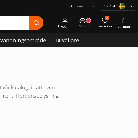
SV / SEK
▾
Välj
prisvisning
0
Logga in
vändningsområde
Bilväljare
år katalog till att även
mmer till fordonsbelysning.