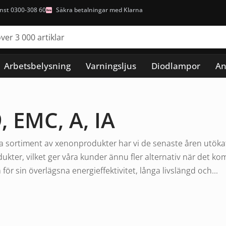
nst 0300-308 60
Säkra betalningar med Klarna
Arbetsbelysning
Varningsljus
Diodlampor
An
, EMC, A, IA
 sortiment av xenonprodukter har vi de senaste åren utökat v
ukter, vilket ger våra kunder ännu fler alternativ när det ko
ör sin överlägsna energieffektivitet, långa livslängd och...