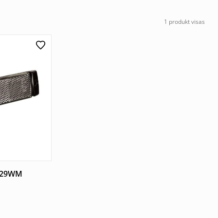
1 produkt visas
 129WM