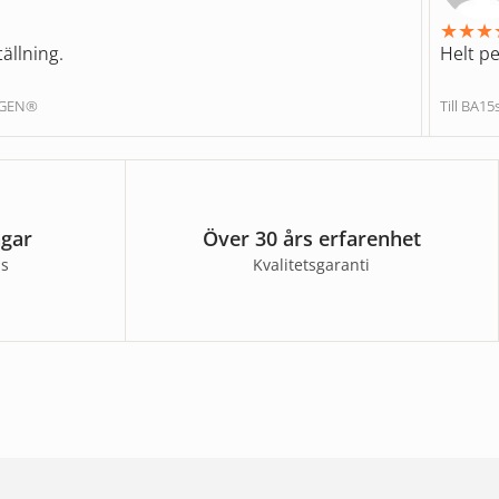
★
★
★
ällning.
Helt pe
NGEN®
Till BA1
agar
Över 30 års erfarenhet
ss
Kvalitetsgaranti