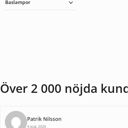
Baslampor
utomhus
Expandera
Baslampor
Över 2 000 nöjda kun
Patrik Nilsson
4 aug, 2026