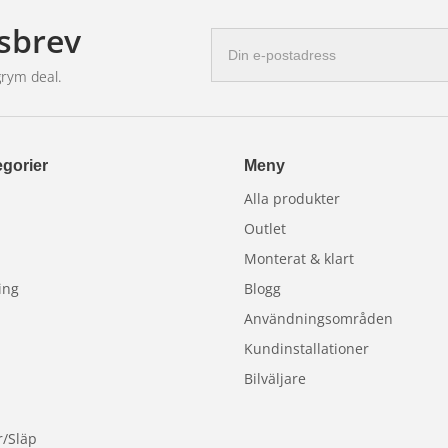
sbrev
E-
postadress
grym deal.
gorier
Meny
Alla produkter
Outlet
Monterat & klart
ing
Blogg
Användningsområden
Kundinstallationer
Bilväljare
r/Släp