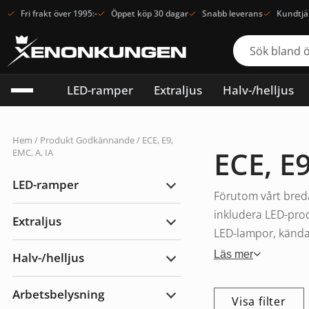
Fri frakt över 1995:-
Öppet köp 30 dagar
Snabb leverans
Kundtjä
LED-ramper
Extraljus
Halv-/helljus
Hem
/ Produkt Godkännande / ECE, E9,
ECE, E9
EMC, A, IA
LED-ramper
Expandera
Förutom vårt breda
LED-
ramper
inkludera LED-prod
Extraljus
Expandera
LED-lampor, kända f
Extraljus
Läs mer
Halv-/helljus
Expandera
Halv-/helljus
Arbetsbelysning
Visa filter
Expandera