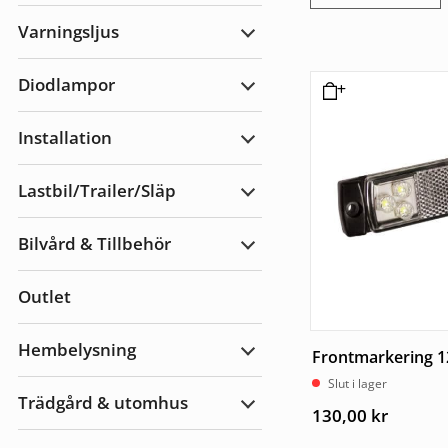
Arbetsbelysning
Varningsljus
Expandera
Varningsljus
Diodlampor
Expandera
Diodlampor
Installation
Expandera
Installation
Lastbil/Trailer/Släp
Expandera
Lastbil/Trailer/Släp
Bilvård & Tillbehör
Expandera
Bilvård
&
Outlet
Tillbehör
Hembelysning
Frontmarkering
Expandera
Hembelysning
Slut i lager
Trädgård & utomhus
Expandera
130,00
kr
Trädgård
&