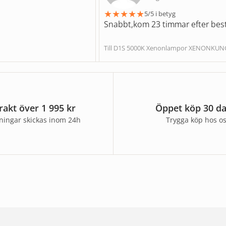
★
★
★
★
★
5/5 i betyg
Snabbt,kom 23 timmar efter best
Till D1S 5000K Xenonlampor XENONKU
frakt över 1 995 kr
Öppet köp 30 d
lningar skickas inom 24h
Trygga köp hos o