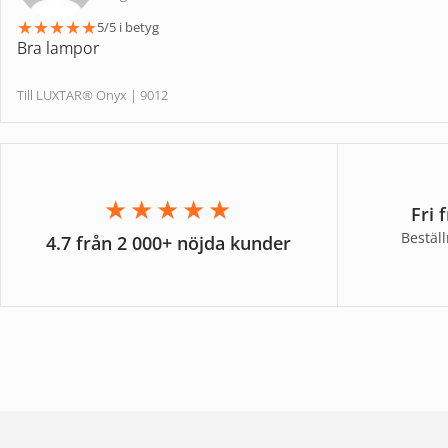
★
★
★
★
★
5/5 i betyg
Bra lampor
Till LUXTAR® Onyx | 9012
★★★★★
Fri 
Bestäl
4.7 från 2 000+ nöjda kunder