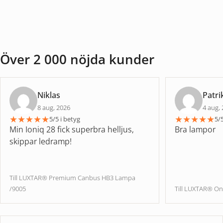
Över 2 000 nöjda kunder
Niklas
Patri
8 aug, 2026
4 aug,
★
★
★
★
★
★
★
★
★
★
5/5 i betyg
5/5
Min Ioniq 28 fick superbra helljus,
Bra lampor
skippar ledramp!
Till LUXTAR® Premium Canbus HB3 Lampa
/9005
Till LUXTAR® On