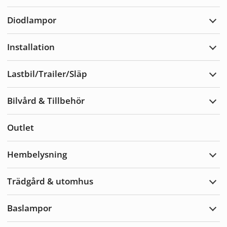
Varn
Diodlampor
Expa
Diod
Installation
Expa
Insta
Lastbil/Trailer/Släp
Expa
Lastb
Bilvård & Tillbehör
Expa
Bilvå
&
Outlet
Tillb
Hembelysning
Expa
Hemb
Trädgård & utomhus
Expa
Träd
&
Baslampor
utom
Expa
Basl