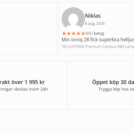
Niklas
8 aug, 2026
★
★
★
★
★
5/5 i betyg
Min Ioniq 28 fick superbra hellju
Till LUXTAR® Premium Canbus HB3 Lam
frakt över 1 995 kr
Öppet köp 30 d
lningar skickas inom 24h
Trygga köp hos o