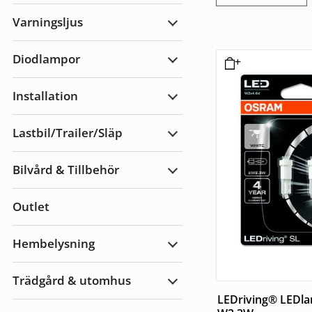
Arbetsbelysning
Varningsljus
Expandera
Varningsljus
Diodlampor
Expandera
Diodlampor
Installation
Expandera
Installation
Lastbil/Trailer/Släp
Expandera
Lastbil/Trailer/Släp
Bilvård & Tillbehör
Expandera
Bilvård
&
Outlet
Tillbehör
Hembelysning
Expandera
Hembelysning
Trädgård & utomhus
Expandera
Trädgård
LEDriving® LEDl
&