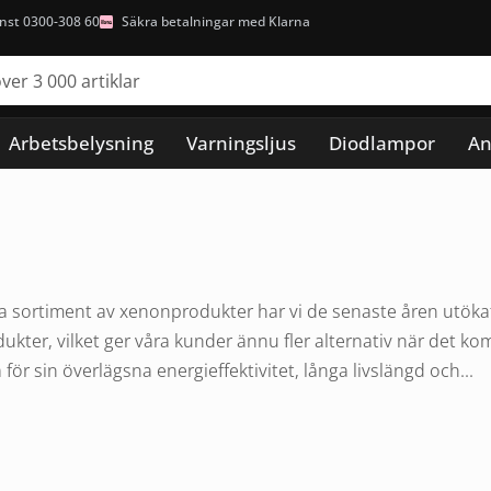
nst 0300-308 60
Säkra betalningar med Klarna
Arbetsbelysning
Varningsljus
Diodlampor
An
 sortiment av xenonprodukter har vi de senaste åren utökat v
ukter, vilket ger våra kunder ännu fler alternativ när det ko
ör sin överlägsna energieffektivitet, långa livslängd och...