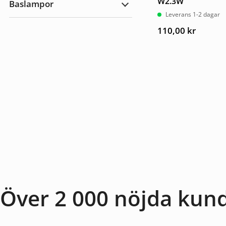
W2.3W
Baslampor
utomhus
Expandera
Leverans 1-2 dagar
Baslampor
110,00
kr
Över 2 000 nöjda kun