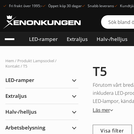
Fri frakt över 1995:-
Öppet köp 30 dagar
Snabb leverans
Kundtjä
LED-ramper
Extraljus
Halv-/helljus
Hem
/ Produkt Lampsockel /
T5
Kontakt / T5
LED-ramper
Expandera
Förutom vårt breda
LED-
ramper
inkludera LED-prod
Extraljus
Expandera
LED-lampor, kända f
Extraljus
Läs mer
Halv-/helljus
Expandera
Halv-/helljus
Arbetsbelysning
Visa filter
Expandera