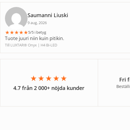
Saumanni Liuski
9 aug, 2026
★
★
★
★
★
5/5 i betyg
Tuote juuri niin kuin pitikin.
Till LUXTAR® Onyx | H4 Bi-LED
★★★★★
Fri 
Bestäl
4.7 från 2 000+ nöjda kunder