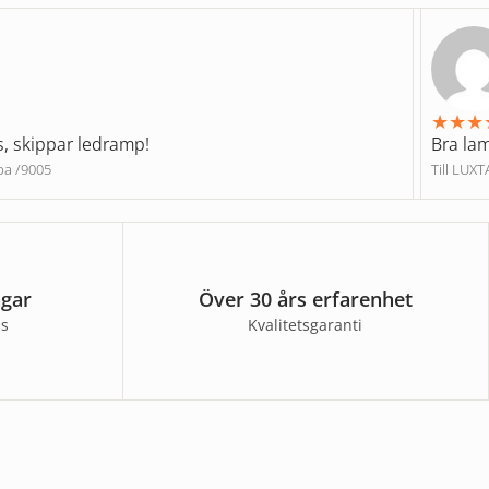
★
★
★
s, skippar ledramp!
Bra la
pa /9005
Till LUX
agar
Över 30 års erfarenhet
ss
Kvalitetsgaranti