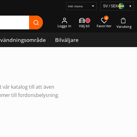
SV / SEK
▾
Välj
prisvisning
0
Logga in
vändningsområde
Bilväljare
år katalog till att även
mmer till fordonsbelysning.