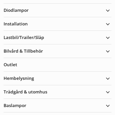
Varn
Diodlampor
Expa
Diod
Installation
Expa
Insta
Lastbil/Trailer/Släp
Expa
Lastb
Bilvård & Tillbehör
Expa
Bilvå
&
Outlet
Tillb
Hembelysning
Expa
Hemb
Trädgård & utomhus
Expa
Träd
&
Baslampor
utom
Expa
Basl