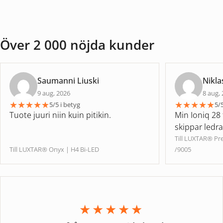
Över 2 000 nöjda kunder
Saumanni Liuski
Nikla
9 aug, 2026
8 aug,
★
★
★
★
★
★
★
★
★
★
5/5 i betyg
5/5
Tuote juuri niin kuin pitikin.
Min Ioniq 28 
skippar ledr
Till LUXTAR® P
Till LUXTAR® Onyx | H4 Bi-LED
/9005
★★★★★