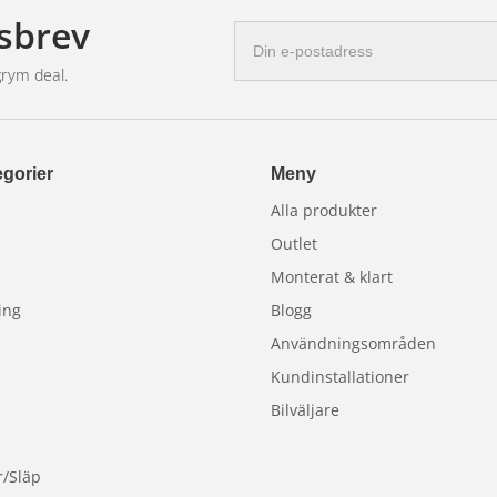
sbrev
E-
postadress
grym deal.
gorier
Meny
Alla produkter
Outlet
Monterat & klart
ing
Blogg
Användningsområden
Kundinstallationer
Bilväljare
r/Släp