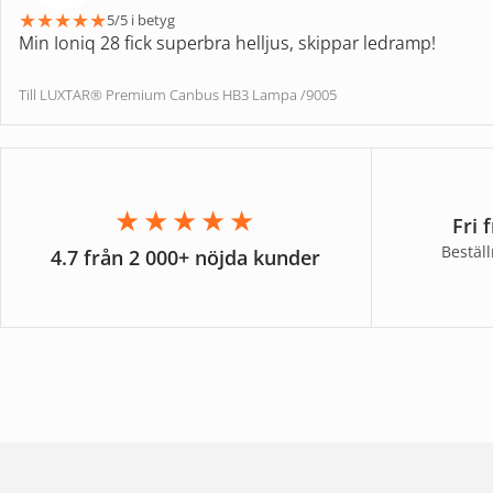
★
★
★
★
★
5/5 i betyg
Min Ioniq 28 fick superbra helljus, skippar ledramp!
Till LUXTAR® Premium Canbus HB3 Lampa /9005
★★★★★
Fri 
Bestäl
4.7 från 2 000+ nöjda kunder