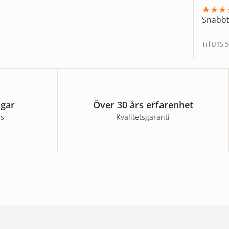
★
★
★
Snabbt
Till D1
agar
Över 30 års erfarenhet
ss
Kvalitetsgaranti