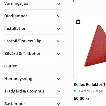
Varningsljus
Expandera
Varningsljus
Diodlampor
Expandera
Diodlampor
Installation
Expandera
Installation
Lastbil/Trailer/Släp
Expandera
Lastbil/Trailer/Släp
Bilvård & Tillbehör
Expandera
Bilvård
&
Outlet
Tillbehör
Hembelysning
Expandera
Reflex Reflektor T
Hembelysning
Trädgård & utomhus
Leverans 1-2 dagar
Expandera
Trädgård
60,00
kr
&
Baslampor
utomhus
Expandera