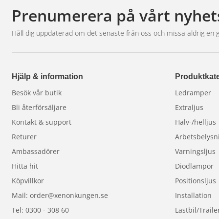
Prenumerera på vårt nyhet
Håll dig uppdaterad om det senaste från oss och missa aldrig en 
Hjälp & information
Produktkate
Besök vår butik
Ledramper
Bli återförsäljare
Extraljus
Kontakt & support
Halv-/helljus
Returer
Arbetsbelysn
Ambassadörer
Varningsljus
Hitta hit
Diodlampor
Köpvillkor
Positionsljus
Mail: order@xenonkungen.se
Installation
Tel: 0300 - 308 60
Lastbil/Traile