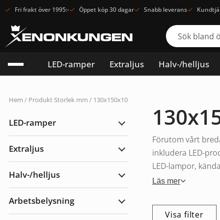
Fri frakt över 1995:-
Öppet köp 30 dagar
Snabb leverans
Kundtjä
LED-ramper
Extraljus
Halv-/helljus
Hem
/ Produkt Storlek mm / 130x150x10
130x1
LED-ramper
Expandera
LED-
Förutom vårt breda
ramper
Extraljus
inkludera LED-prod
Expandera
Extraljus
LED-lampor, kända f
Halv-/helljus
Expandera
Läs mer
Halv-/helljus
Arbetsbelysning
Expandera
Arbetsbelysning
Visa filter