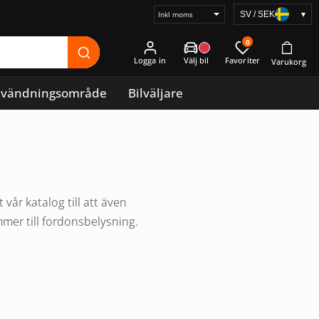
SV / SEK
▾
Välj
prisvisning
0
Logga in
vändningsområde
Bilväljare
år katalog till att även
mmer till fordonsbelysning.