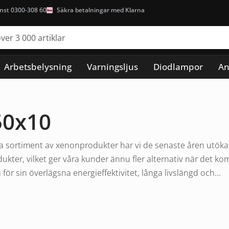
nst 0300-308 60
Säkra betalningar med Klarna
Arbetsbelysning
Varningsljus
Diodlampor
An
50x10
 sortiment av xenonprodukter har vi de senaste åren utökat v
ukter, vilket ger våra kunder ännu fler alternativ när det ko
ör sin överlägsna energieffektivitet, långa livslängd och...