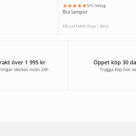
★
★
★
★
★
5/5 i betyg
Bra lampor
Till LUXTAR® Onyx | 9012
frakt över 1 995 kr
Öppet köp 30 d
lningar skickas inom 24h
Trygga köp hos o