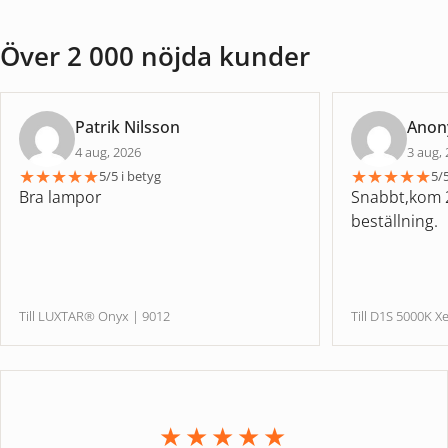
Över 2 000 nöjda kunder
Patrik Nilsson
Ano
4 aug, 2026
3 aug,
★
★
★
★
★
★
★
★
★
★
5/5 i betyg
5/5
Bra lampor
Snabbt,kom 2
beställning.
Till LUXTAR® Onyx | 9012
Till D1S 5000
★★★★★