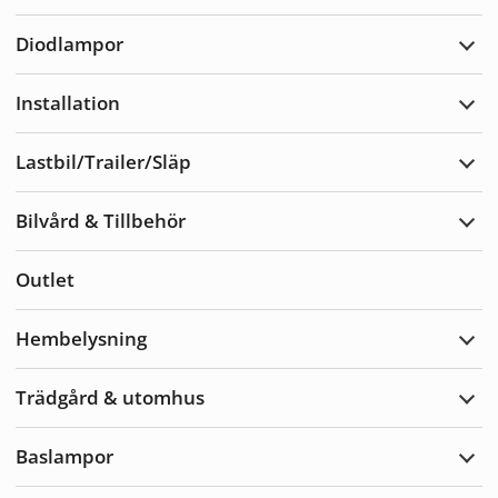
Varn
Diodlampor
Expa
Diod
Installation
Expa
Insta
Lastbil/Trailer/Släp
Expa
Lastb
Bilvård & Tillbehör
Expa
Bilvå
&
Outlet
Tillb
Hembelysning
Expa
Hemb
Trädgård & utomhus
Expa
Träd
&
Baslampor
utom
Expa
Basl