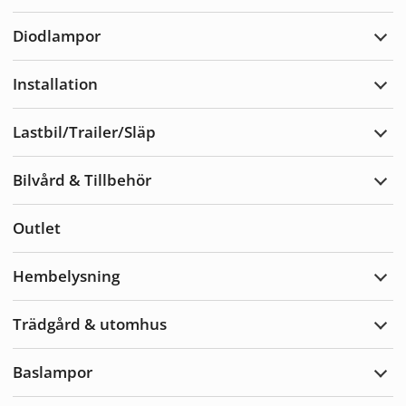
Varn
Diodlampor
Expa
Diod
Installation
Expa
Insta
Lastbil/Trailer/Släp
Expa
Lastb
Bilvård & Tillbehör
Expa
Bilvå
&
Outlet
Tillb
Hembelysning
Expa
Hemb
Trädgård & utomhus
Expa
Träd
&
Baslampor
utom
Expa
Basl