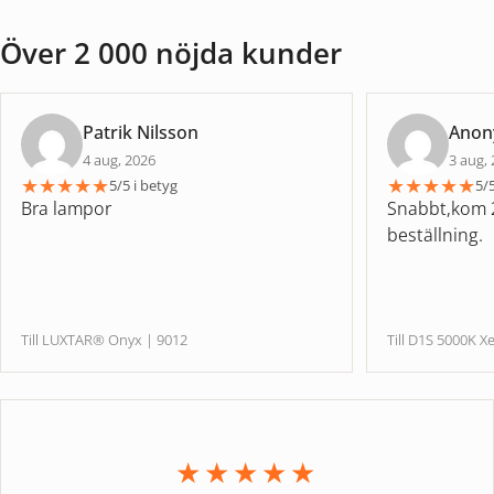
Över 2 000 nöjda kunder
Patrik Nilsson
Ano
4 aug, 2026
3 aug,
★
★
★
★
★
★
★
★
★
★
5/5 i betyg
5/5
Bra lampor
Snabbt,kom 2
beställning.
Till LUXTAR® Onyx | 9012
Till D1S 5000
★★★★★