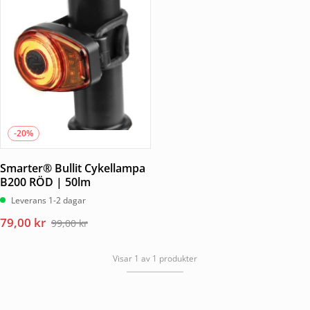
-20%
Smarter® Bullit Cykellampa
B200 RÖD | 50lm
Leverans 1-2 dagar
Det
Det
79,00
kr
99,00
kr
ursprungliga
nuvarande
priset
priset
Visar 1 av 1 produkter
var:
är:
99,00 kr.
79,00 kr.