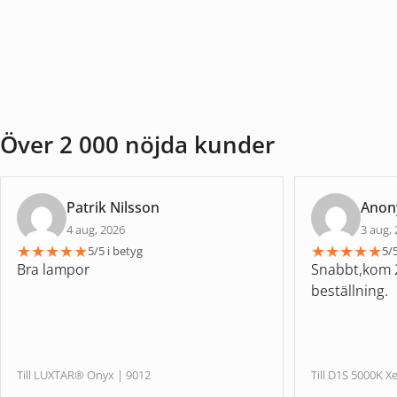
Över 2 000 nöjda kunder
Patrik Nilsson
Ano
4 aug, 2026
3 aug,
★
★
★
★
★
★
★
★
★
★
5/5 i betyg
5/5
Bra lampor
Snabbt,kom 2
beställning.
Till LUXTAR® Onyx | 9012
Till D1S 5000