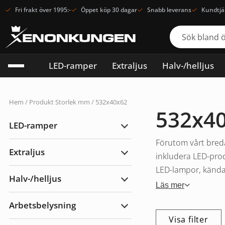
Fri frakt över 1995:-
Öppet köp 30 dagar
Snabb leverans
Kundtjä
LED-ramper
Extraljus
Halv-/helljus
Hem
/ Produkt Storlek mm / 532x40x62
532x4
LED-ramper
Expandera
LED-
Förutom vårt breda
ramper
Extraljus
inkludera LED-prod
Expandera
Extraljus
LED-lampor, kända f
Halv-/helljus
Expandera
Läs mer
Halv-/helljus
Arbetsbelysning
Expandera
Arbetsbelysning
Visa filter