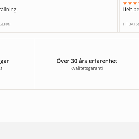
★
★
★
ällning.
Helt pe
NGEN®
Till BA1
agar
Över 30 års erfarenhet
ss
Kvalitetsgaranti