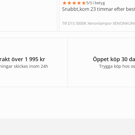
★
★
★
★
★
5/5 i betyg
Snabbt,kom 23 timmar efter best
Till D1S 5000K Xenonlampor XENONKU
frakt över 1 995 kr
Öppet köp 30 d
lningar skickas inom 24h
Trygga köp hos o