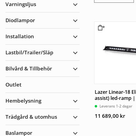
Varningsljus
Expandera
Varningsljus
Diodlampor
Expandera
Diodlampor
Installation
Expandera
Installation
Lastbil/Trailer/Släp
Expandera
Lastbil/Trailer/Släp
Bilvård & Tillbehör
Expandera
Bilvård
&
Outlet
Tillbehör
Lazer Linear-18 Eli
assist) led-ramp
Hembelysning
Expandera
Leverans 1-2 dagar
Hembelysning
11 689,00
kr
Trädgård & utomhus
Expandera
Trädgård
&
Baslampor
utomhus
Expandera