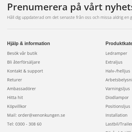
Prenumerera på vårt nyhet
Håll dig uppdaterad om det senaste från oss och missa aldrig en 
Hjälp & information
Produktkate
Besök vår butik
Ledramper
Bli återförsäljare
Extraljus
Kontakt & support
Halv-/helljus
Returer
Arbetsbelysn
Ambassadörer
Varningsljus
Hitta hit
Diodlampor
Köpvillkor
Positionsljus
Mail: order@xenonkungen.se
Installation
Tel: 0300 - 308 60
Lastbil/Traile