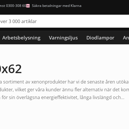
nst 0300-308 60
Säkra betalningar med Klarna
Arbetsbelysning
Varningsljus
Diodlampor
An
0x62
 sortiment av xenonprodukter har vi de senaste åren utökat v
ukter, vilket ger våra kunder ännu fler alternativ när det ko
ör sin överlägsna energieffektivitet, långa livslängd och...