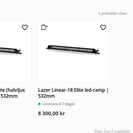
2 produkter visas
te (halvljus
Lazer Linear-18 Elite led-ramp |
 | 532mm
532mm
Leverans 4-7 dagar
8 300,00
kr
Visar 2 av 2 produkter