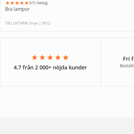
★
★
★
★
★
5/5 i betyg
Bra lampor
Till LUXTAR® Onyx | 9012
★★★★★
Fri 
Bestäl
4.7 från 2 000+ nöjda kunder