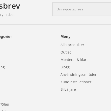
sbrev
E-
postadress
grym deal.
gorier
Meny
Alla produkter
Outlet
Monterat & klart
ing
Blogg
Användningsområden
Kundinstallationer
Bilväljare
r/Släp