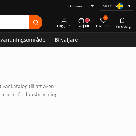
SV / SEK
▾
Välj
prisvisning
0
Logga in
vändningsområde
Bilväljare
år katalog till att även
mmer till fordonsbelysning.