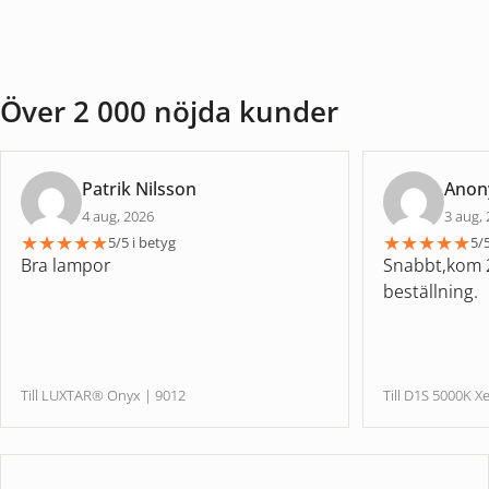
Över 2 000 nöjda kunder
Patrik Nilsson
Ano
4 aug, 2026
3 aug,
★
★
★
★
★
★
★
★
★
★
5/5 i betyg
5/5
Bra lampor
Snabbt,kom 2
beställning.
Till LUXTAR® Onyx | 9012
Till D1S 5000