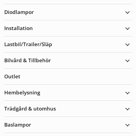
Varn
Diodlampor
Expa
Diod
Installation
Expa
Insta
Lastbil/Trailer/Släp
Expa
Lastb
Bilvård & Tillbehör
Expa
Bilvå
&
Outlet
Tillb
Hembelysning
Expa
Hemb
Trädgård & utomhus
Expa
Träd
&
Baslampor
utom
Expa
Basl