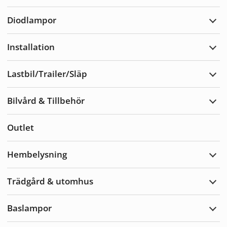
Varn
Diodlampor
Expa
Diod
Installation
Expa
Insta
Lastbil/Trailer/Släp
Expa
Lastb
Bilvård & Tillbehör
Expa
Bilvå
&
Outlet
Tillb
Hembelysning
Expa
Hemb
Trädgård & utomhus
Expa
Träd
&
Baslampor
utom
Expa
Basl