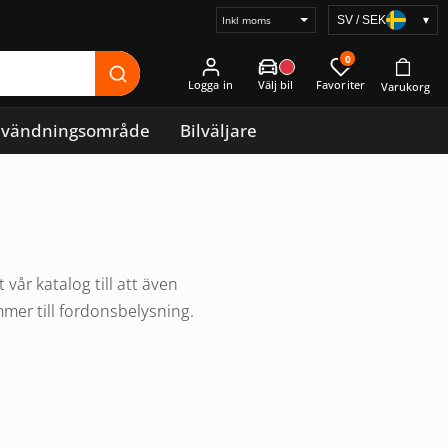
SV / SEK
▾
Välj
prisvisning
0
Logga in
vändningsområde
Bilväljare
år katalog till att även
mmer till fordonsbelysning.