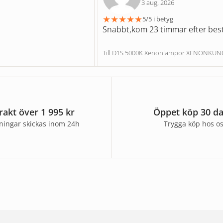
3 aug, 2026
★
★
★
★
★
5/5 i betyg
Snabbt,kom 23 timmar efter best
Till D1S 5000K Xenonlampor XENONKU
frakt över 1 995 kr
Öppet köp 30 d
lningar skickas inom 24h
Trygga köp hos o