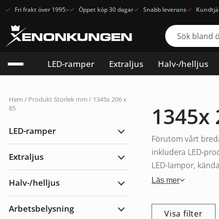
Fri frakt över 1995:-
Öppet köp 30 dagar
Snabb leverans
Kundtjä
LED-ramper
Extraljus
Halv-/helljus
Hem
/ Produkt Storlek mm / 1345x 206 x
1345x 
85
LED-ramper
Expandera
Förutom vårt breda
LED-
ramper
inkludera LED-prod
Extraljus
Expandera
LED-lampor, kända f
Extraljus
Läs mer
Halv-/helljus
Expandera
Halv-/helljus
Arbetsbelysning
Visa filter
Expandera