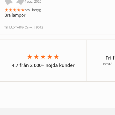
4 aug, 2026
★
★
★
★
★
5/5 i betyg
Bra lampor
Till LUXTAR® Onyx | 9012
★★★★★
Fri 
Bestäl
4.7 från 2 000+ nöjda kunder