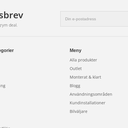
sbrev
E-
postadress
grym deal.
gorier
Meny
Alla produkter
Outlet
Monterat & klart
ing
Blogg
Användningsområden
Kundinstallationer
Bilväljare