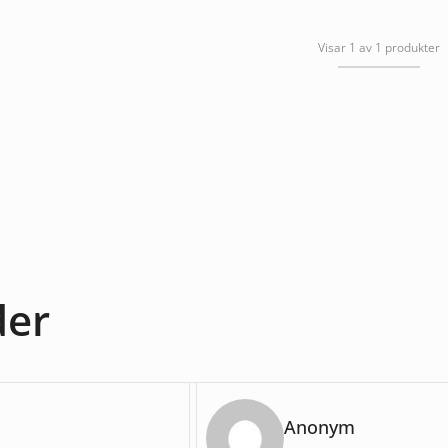
Visar 1 av 1 produkter
der
Anonym