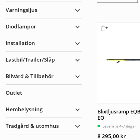
Arbetsbelysning
Varningsljus
Expandera
Varningsljus
Diodlampor
Expandera
Diodlampor
Installation
Expandera
Installation
Lastbil/Trailer/Släp
Expandera
Lastbil/Trailer/Släp
Bilvård & Tillbehör
Expandera
Bilvård
&
Outlet
Tillbehör
Hembelysning
Blixtljusramp EQ
Expandera
Hembelysning
EO
Trädgård & utomhus
Leverans 4-7 dagar
Expandera
Trädgård
8 295,00
kr
&