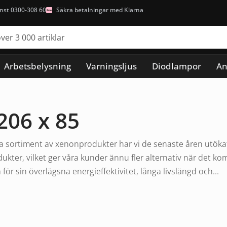
nst 0300-308 60
Säkra betalningar med Klarna
Arbetsbelysning
Varningsljus
Diodlampor
An
206 x 85
 sortiment av xenonprodukter har vi de senaste åren utökat v
ukter, vilket ger våra kunder ännu fler alternativ när det ko
ör sin överlägsna energieffektivitet, långa livslängd och...