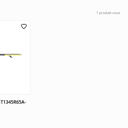
1 produkt visas
BT1345R65A-