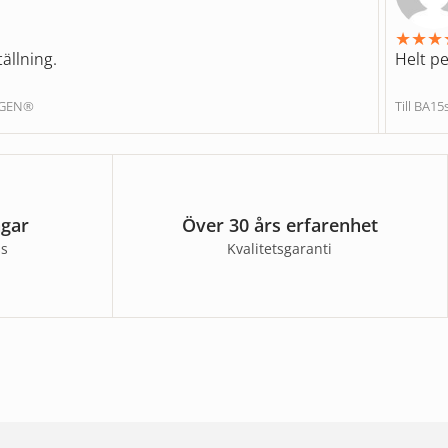
★
★
★
ällning.
Helt pe
NGEN®
Till BA1
agar
Över 30 års erfarenhet
ss
Kvalitetsgaranti