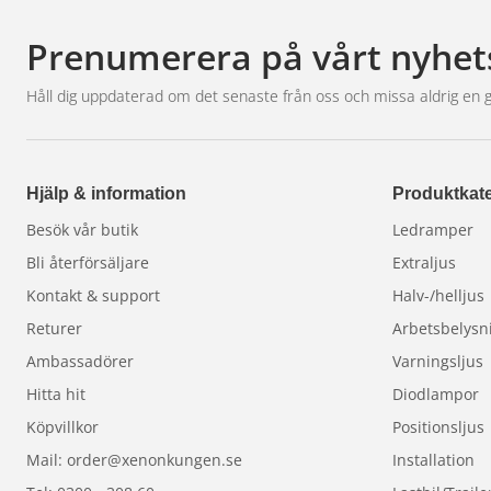
Prenumerera på vårt nyhet
Håll dig uppdaterad om det senaste från oss och missa aldrig en 
Hjälp & information
Produktkate
Besök vår butik
Ledramper
Bli återförsäljare
Extraljus
Kontakt & support
Halv-/helljus
Returer
Arbetsbelysn
Ambassadörer
Varningsljus
Hitta hit
Diodlampor
Köpvillkor
Positionsljus
Mail: order@xenonkungen.se
Installation