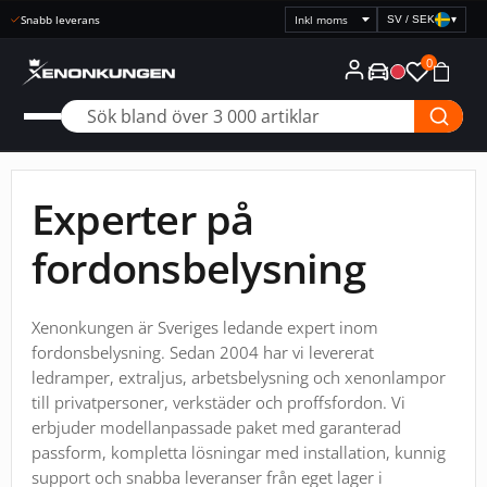
Snabb leverans
SV / SEK
▾
Välj
prisvisning
0
Experter på
fordonsbelysning
Xenonkungen är Sveriges ledande expert inom
fordonsbelysning. Sedan 2004 har vi levererat
ledramper, extraljus, arbetsbelysning och xenonlampor
till privatpersoner, verkstäder och proffsfordon. Vi
erbjuder modellanpassade paket med garanterad
passform, kompletta lösningar med installation, kunnig
support och snabba leveranser från eget lager i