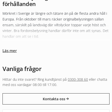
förhållanden
Mörkret i Sverige är längre och tätare än på de flesta andra håll i
Europa. Från oktober till mars räcker originalbelysningen sällan
ensam, särskilt på landsväg där viltolyckor toppar varje höst och
vinter. Bra fordonsbelysning handlar därför inte om att synas. Det
handlar om att se i tid.
Olika typer av belysning fyller olika roller
Läs mer
Sortimentet hos Xenonkungen är uppbyggt kring den tanken.
Originalbelysningen i halv- och helljus kompletteras ofta med
LED-
konvertering
för bättre färgtemperatur och räckvidd. För längre
Vanliga frågor
sträckor i mörker fyller
extraljus
och LED-ramper en helt annan
funktion än vad originalljuset klarar, både i räckvidd och i ljusbild.
Hittar du inte svaret? Ring kundtjänst på
0300-308 60
eller chatta
Arbetsbelysning och varningsljus följer separata regelverk och är
med oss vardagar 08:00 till 17:00.
byggda för andra användningar, från entreprenadmaskin i skogen
till varningsljus på utryckningsfordon.
Kontakta oss
E-godkänt för väg eller byggt för annan användning