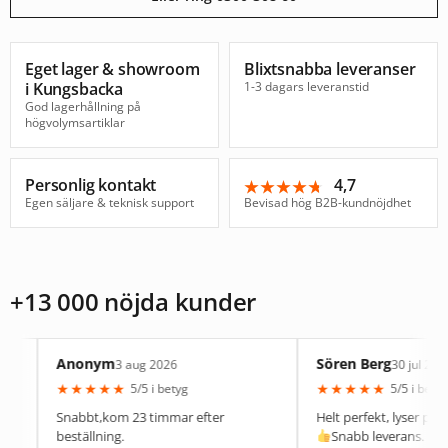
Eget lager & showroom
Blixtsnabba leveranser
i Kungsbacka
1-3 dagars leveranstid
God lagerhållning på
högvolymsartiklar
Personlig kontakt
4,7
★★★★★
★★★★★
Egen säljare & teknisk support
Bevisad hög B2B-kundnöjdhet
+13 000 nöjda kunder
Anonym
Sören Berg
3 aug 2026
30 jul 2026
★
★
★
★
★
★
★
★
★
★
5/5 i betyg
5/5 i betyg
Snabbt,kom 23 timmar efter
Helt perfekt, lyser precis som de
beställning.
Snabb leverans.