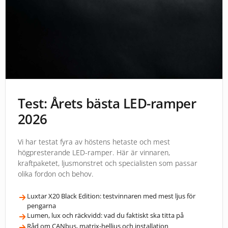
Test: Årets bästa LED-ramper
2026
Vi har testat fyra av höstens hetaste och mest
högpresterande LED-ramper. Här är vinnaren,
kraftpaketet, ljusmonstret och specialisten som passar
olika fordon och behov.
Luxtar X20 Black Edition: testvinnaren med mest ljus för
pengarna
Lumen, lux och räckvidd: vad du faktiskt ska titta på
Råd om CANbus, matrix-helljus och installation