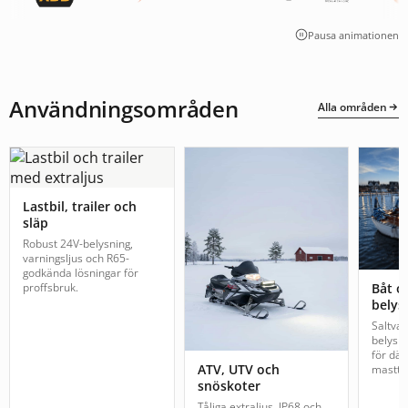
Pausa animationen
Användningsområden
Alla områden
Lastbil, trailer och
släp
Robust 24V-belysning,
varningsljus och R65-
godkända lösningar för
proffsbruk.
Båt o
belys
Saltva
belysn
för däc
ATV, UTV och
mastto
snöskoter
Tåliga extraljus, IP68 och