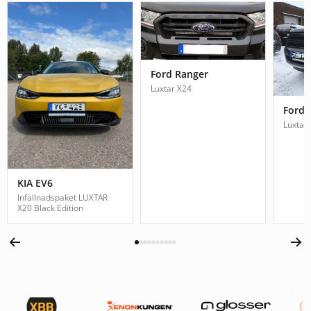
Ford Ranger
Luxtar X24
Ford 
Luxtar
KIA EV6
Infällnadspaket LUXTAR
X20 Black Edition